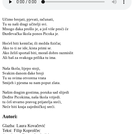
Učimo brojati, pjevati, računati,
Tu su naši dragi učitelji svi.
Mnogo đaka prošlo je, a još više proći će
Đurđevačka škola ponos Picoka je.
Hoćeš biti kemičar, ili možda fizičar,
Ako to ti ne ide, kista primi se.
Ako želiš sportaš biti, moraš dobro razmislit
Ali baš za svakoga prilika tu ima.
Naša škola, lijepo stoji,
Svakim danom đake broji
Tu su svima otvorena vrata
Smijeh i pjesma su nam poput zlata.
Našim dragim gostima, poruka sad slijedi
Dođite Picokima, naša škola vrijedi.
tu ćeš stvarno pravog prijatelja steći,
Neće biti kraja zajedničkoj sreći.
Autori:
Glazba: Laura Kovačević
Tekst: Filip Koprolčec