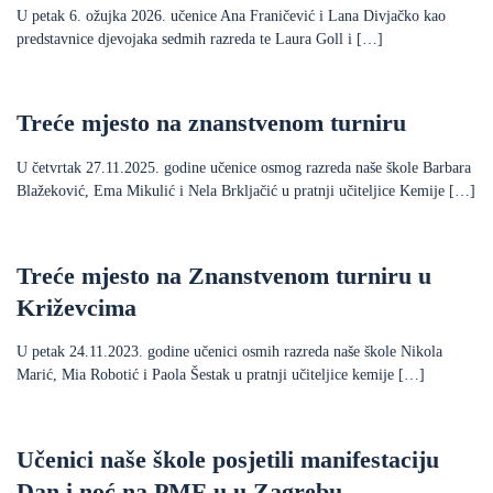
U petak 6. ožujka 2026. učenice Ana Franičević i Lana Divjačko kao
predstavnice djevojaka sedmih razreda te Laura Goll i […]
Treće mjesto na znanstvenom turniru
U četvrtak 27.11.2025. godine učenice osmog razreda naše škole Barbara
Blažeković, Ema Mikulić i Nela Brkljačić u pratnji učiteljice Kemije […]
Treće mjesto na Znanstvenom turniru u
Križevcima
U petak 24.11.2023. godine učenici osmih razreda naše škole Nikola
Marić, Mia Robotić i Paola Šestak u pratnji učiteljice kemije […]
Učenici naše škole posjetili manifestaciju
Dan i noć na PMF-u u Zagrebu