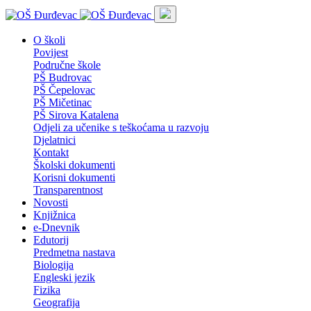
O školi
Povijest
Područne škole
PŠ Budrovac
PŠ Čepelovac
PŠ Mičetinac
PŠ Sirova Katalena
Odjeli za učenike s teškoćama u razvoju
Djelatnici
Kontakt
Školski dokumenti
Korisni dokumenti
Transparentnost
Novosti
Knjižnica
e-Dnevnik
Edutorij
Predmetna nastava
Biologija
Engleski jezik
Fizika
Geografija