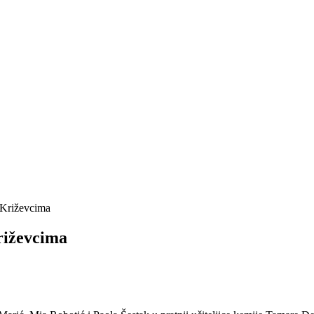
 Križevcima
riževcima