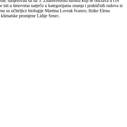
ebač sudjelovali su na 5. Znanstvenom turniru koji se održava u OŠ
 isti u timovima natječu u kategorijama znanja i praktičnih radova iz
cima su učiteljice biologije Martina Lovrak Ivanov, fizike Elena
 klimatske promjene Lidije Srnec.