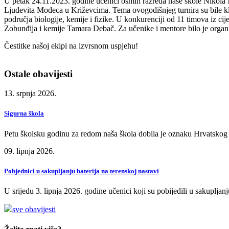
U petak 24.11.2023. godine učenici osmih razreda naše škole Nikola M
Ljudevita Modeca u Križevcima. Tema ovogodišnjeg turnira su bile klim
područja biologije, kemije i fizike. U konkurenciji od 11 timova iz cij
Zobunđija i kemije Tamara Debač. Za učenike i mentore bilo je organi
Čestitke našoj ekipi na izvrsnom uspjehu!
Ostale obavijesti
13. srpnja 2026.
Sigurna škola
Petu školsku godinu za redom naša škola dobila je oznaku Hrvatskog
09. lipnja 2026.
Pobjednici u sakupljanju baterija na terenskoj nastavi
U srijedu 3. lipnja 2026. godine učenici koji su pobijedili u sakupljan
sve obavijesti