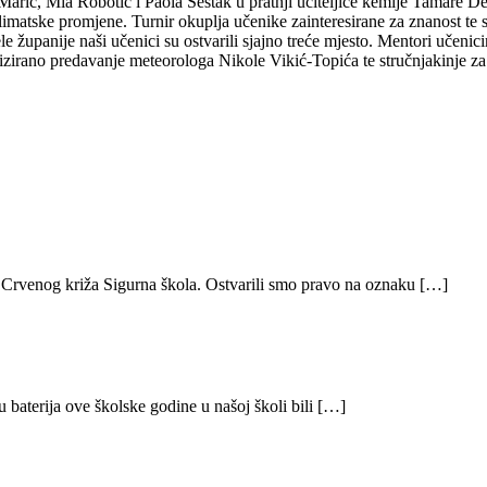
arić, Mia Robotić i Paola Šestak u pratnji učiteljice kemije Tamare D
atske promjene. Turnir okuplja učenike zainteresirane za znanost te se
ele županije naši učenici su ostvarili sjajno treće mjesto. Mentori učeni
zirano predavanje meteorologa Nikole Vikić-Topića te stručnjakinje za
 Crvenog križa Sigurna škola. Ostvarili smo pravo na oznaku […]
ju baterija ove školske godine u našoj školi bili […]