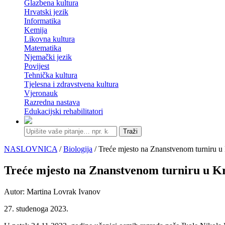
Glazbena kultura
Hrvatski jezik
Informatika
Kemija
Likovna kultura
Matematika
Njemački jezik
Povijest
Tehnička kultura
Tjelesna i zdravstvena kultura
Vjeronauk
Razredna nastava
Edukacijski rehabilitatori
Traži
NASLOVNICA
/
Biologija
/ Treće mjesto na Znanstvenom turniru u
Treće mjesto na Znanstvenom turniru u K
Autor: Martina Lovrak Ivanov
27. studenoga 2023.