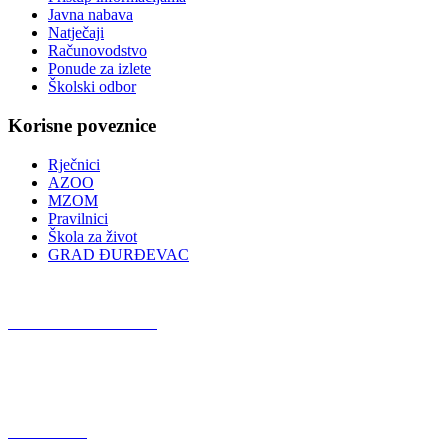
Javna nabava
Natječaji
Računovodstvo
Ponude za izlete
Školski odbor
Korisne poveznice
Rječnici
AZOO
MZOM
Pravilnici
Škola za život
GRAD ĐURĐEVAC
Podcast OŠ Đurđevac
Red Button