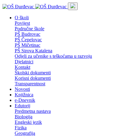
O školi
Povijest
Područne škole
PŠ Budrovac
PŠ Čepelovac
PŠ Mičetinac
PŠ Sirova Katalena
Odjeli za učenike s teškoćama u razvoju
Djelatnici
Kontakt
Školski dokumenti
Korisni dokumenti
Transparentnost
Novosti
Knjižnica
e-Dnevnik
Edutorij
Predmetna nastava
Biologija
Engleski jezik
Fizika
Geografija