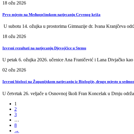
18
ožu
2026
Prvo mjesto na Međuopćinskom natjecanju Crvenog križa
U subotu 14. ožujka u prostorima Gimnazije dr. Ivana Kranjčeva odr
18
ožu
2026
Izvrsni rezultati na natjecanju Djevojčice u Stemu
U petak 6. ožujka 2026. učenice Ana Franičević i Lana Divjačko kao 
02
ožu
2026
Izvrsni biolozi na Županijskom natjecanju iz Biologije, drugo mjesto u sedm
U četvrtak 26. veljače u Osnovnoj školi Fran Koncelak u Drnju održan
1
2
3
…
8
→