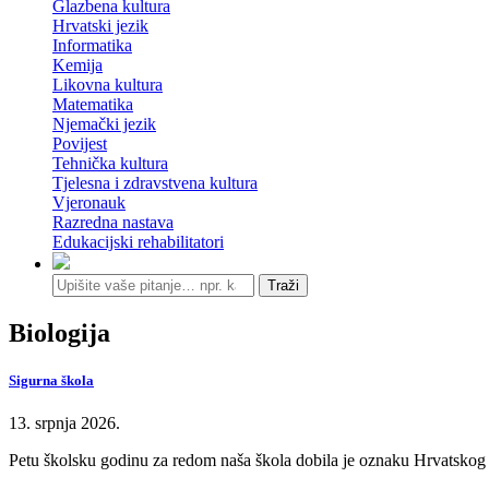
Glazbena kultura
Hrvatski jezik
Informatika
Kemija
Likovna kultura
Matematika
Njemački jezik
Povijest
Tehnička kultura
Tjelesna i zdravstvena kultura
Vjeronauk
Razredna nastava
Edukacijski rehabilitatori
Traži
Biologija
Sigurna škola
13. srpnja 2026.
Petu školsku godinu za redom naša škola dobila je oznaku Hrvatskog