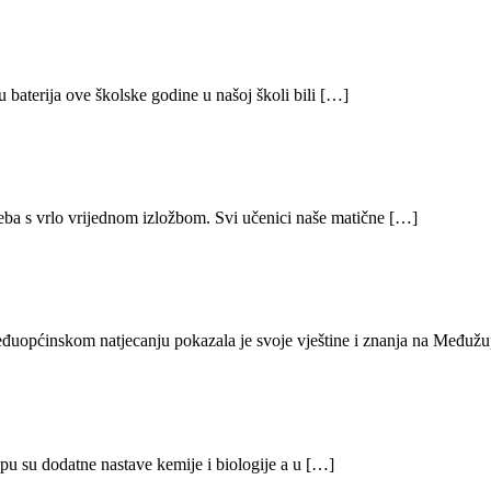
ju baterija ove školske godine u našoj školi bili […]
greba s vrlo vrijednom izložbom. Svi učenici naše matične […]
đuopćinskom natjecanju pokazala je svoje vještine i znanja na Međuž
pu su dodatne nastave kemije i biologije a u […]