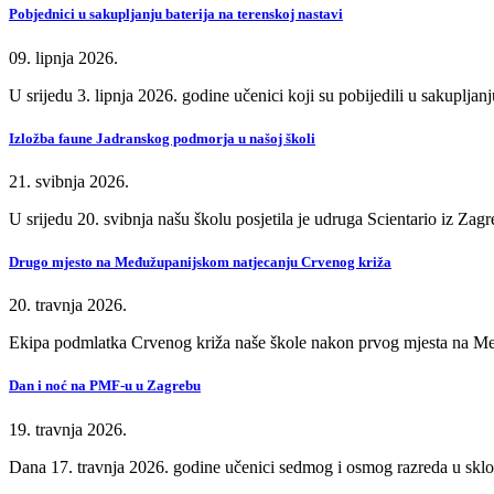
Pobjednici u sakupljanju baterija na terenskoj nastavi
09. lipnja 2026.
U srijedu 3. lipnja 2026. godine učenici koji su pobijedili u sakupljan
Izložba faune Jadranskog podmorja u našoj školi
21. svibnja 2026.
U srijedu 20. svibnja našu školu posjetila je udruga Scientario iz Za
Drugo mjesto na Međužupanijskom natjecanju Crvenog križa
20. travnja 2026.
Ekipa podmlatka Crvenog križa naše škole nakon prvog mjesta na Me
Dan i noć na PMF-u u Zagrebu
19. travnja 2026.
Dana 17. travnja 2026. godine učenici sedmog i osmog razreda u sklo