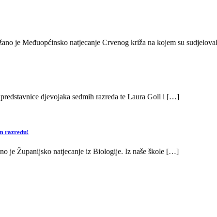
žano je Međuopćinsko natjecanje Crvenog križa na kojem su sudjelova
predstavnice djevojaka sedmih razreda te Laura Goll i […]
om razredu!
o je Županijsko natjecanje iz Biologije. Iz naše škole […]