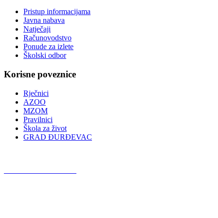
Pristup informacijama
Javna nabava
Natječaji
Računovodstvo
Ponude za izlete
Školski odbor
Korisne poveznice
Rječnici
AZOO
MZOM
Pravilnici
Škola za život
GRAD ĐURĐEVAC
Podcast OŠ Đurđevac