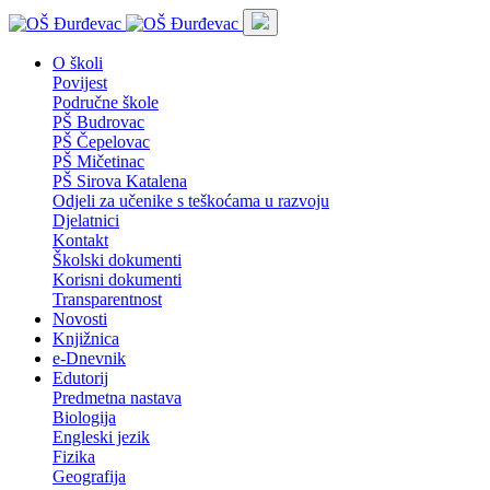
O školi
Povijest
Područne škole
PŠ Budrovac
PŠ Čepelovac
PŠ Mičetinac
PŠ Sirova Katalena
Odjeli za učenike s teškoćama u razvoju
Djelatnici
Kontakt
Školski dokumenti
Korisni dokumenti
Transparentnost
Novosti
Knjižnica
e-Dnevnik
Edutorij
Predmetna nastava
Biologija
Engleski jezik
Fizika
Geografija