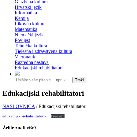
Glazbena kultura
Hrvatski jezik
Informatika
Kemija
Likovna kultura
Matematika
Njemački jezik
Povijest
Tehnička kultura
Tjelesna i zdravstvena kultura
Vjeronauk
Razredna nastava
Edukacijski rehabilitatori
Traži
Edukacijski rehabilitatori
NASLOVNICA
/ Edukacijski rehabilitatori
edukacijskt-rehabilitatori-1
Preuzmi
Želite znati više?