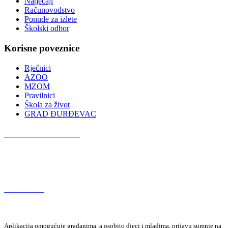
Natječaji
Računovodstvo
Ponude za izlete
Školski odbor
Korisne poveznice
Rječnici
AZOO
MZOM
Pravilnici
Škola za život
GRAD ĐURĐEVAC
Podcast OŠ Đurđevac
Red Button
Aplikacija omogućuje građanima, a osobito djeci i mladima, prijavu sumnje na