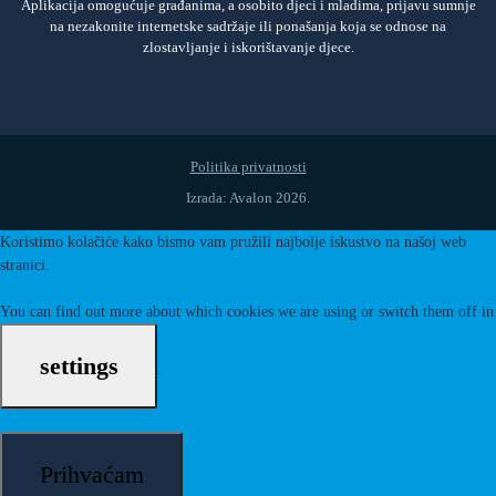
Aplikacija omogućuje građanima, a osobito djeci i mladima, prijavu sumnje
na nezakonite internetske sadržaje ili ponašanja koja se odnose na
zlostavljanje i iskorištavanje djece.
Politika privatnosti
Izrada: Avalon 2026.
Koristimo kolačiće kako bismo vam pružili najbolje iskustvo na našoj web
stranici.
You can find out more about which cookies we are using or switch them off in
settings
.
Prihvaćam