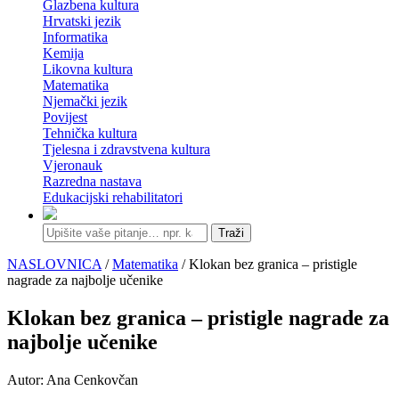
Glazbena kultura
Hrvatski jezik
Informatika
Kemija
Likovna kultura
Matematika
Njemački jezik
Povijest
Tehnička kultura
Tjelesna i zdravstvena kultura
Vjeronauk
Razredna nastava
Edukacijski rehabilitatori
Traži
NASLOVNICA
/
Matematika
/ Klokan bez granica – pristigle
nagrade za najbolje učenike
Klokan bez granica – pristigle nagrade za
najbolje učenike
Autor: Ana Cenkovčan