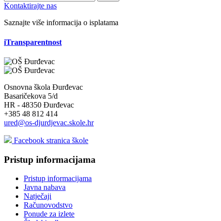
Kontaktirajte nas
Saznajte više informacija o isplatama
iTransparentnost
Osnovna škola Đurđevac
Basaričekova 5/d
HR - 48350 Đurđevac
+385 48 812 414
ured@os-djurdjevac.skole.hr
Facebook stranica škole
Pristup informacijama
Pristup informacijama
Javna nabava
Natječaji
Računovodstvo
Ponude za izlete