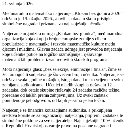
21. svibnja 2026.
Međunarodno matematičko natjecanje „Klokan bez granica 2026.“
održano je 19. ožujka 2026., a ovih su dana u školu pristigle
simbolične nagrade i priznanja za najuspješnije učenike.
Natjecanje organizira udruga „Klokan bez granica“, međunarodna
organizacija koja okuplja brojne europske zemlje s ciljem
popularizacije matematike i razvoja matematičke kulture među
djecom i mladima. Glavna zadaća udruge jest provedba natjecanja
koje učenike potiče na logičko razmišljanje i rješavanje
matematičkih problema izvan redovitih školskih programa.
Moto natjecanja glasi: „bez selekcije, eliminacije i finala“, čime se
želi omogućiti sudjelovanje što većem broju učenika. Natjecanje se
održava svake godine u ožujku, istoga dana i u isto vrijeme u svim
zemljama sudionicama. Učenici mlađih skupina rješavaju 12
zadataka, dok ostale skupine rješavaju 24 zadatka različite težine,
poredane od lakših prema zahtjevnijima. Uz svaki zadatak
ponuđeno je pet odgovora, od kojih je samo jedan točan.
Natjecanje se financira kotizacijama sudionika, a prikupljena
sredstva koriste se za organizaciju natjecanja, pripremu zadataka te
simbolične poklone za sve natjecatelje. Najuspješnijih 10 % učenika
u Republici Hrvatskoj ostvaruje pravo na posebne nagrade i