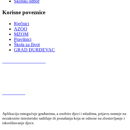
Školski odbor
Korisne poveznice
Rječnici
AZOO
MZOM
Pravilnici
Škola za život
GRAD ĐURĐEVAC
Podcast OŠ Đurđevac
Red Button
Aplikacija omogućuje građanima, a osobito djeci i mladima, prijavu sumnje na
nezakonite internetske sadržaje ili ponašanja koja se odnose na zlostavljanje i
iskorištavanje djece.