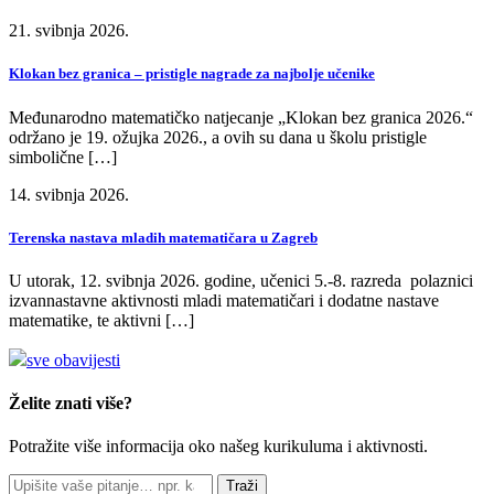
21. svibnja 2026.
Klokan bez granica – pristigle nagrade za najbolje učenike
Međunarodno matematičko natjecanje „Klokan bez granica 2026.“
održano je 19. ožujka 2026., a ovih su dana u školu pristigle
simbolične […]
14. svibnja 2026.
Terenska nastava mladih matematičara u Zagreb
U utorak, 12. svibnja 2026. godine, učenici 5.-8. razreda polaznici
izvannastavne aktivnosti mladi matematičari i dodatne nastave
matematike, te aktivni […]
sve obavijesti
Želite znati više?
Potražite više informacija oko našeg kurikuluma i aktivnosti.
Traži