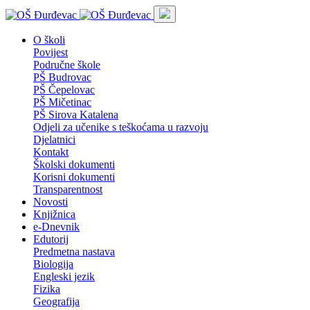
O školi
Povijest
Područne škole
PŠ Budrovac
PŠ Čepelovac
PŠ Mičetinac
PŠ Sirova Katalena
Odjeli za učenike s teškoćama u razvoju
Djelatnici
Kontakt
Školski dokumenti
Korisni dokumenti
Transparentnost
Novosti
Knjižnica
e-Dnevnik
Edutorij
Predmetna nastava
Biologija
Engleski jezik
Fizika
Geografija