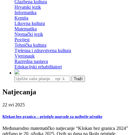
Glazbena kultura
Hrvatski jezik
Informatika
Kemija
Likovna kultura
Matematika
Njemački jezik
Povijest
Tehnička kultura
Tjelesna i zdravstvena kultura
Vjeronauk
Razredna nastava
Edukacijski rehabilitatori
Traži
Natjecanja
22
svi
2025
Klokan bez granica – pristigle nagrade za najbolje učenike
Međunarodno matematičko natjecanje “Klokan bez granica 2024”
održano je 20. ožujka 2025. Ovih su dana na školu pristigle