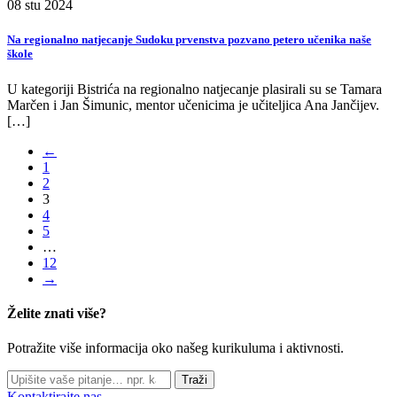
08
stu
2024
Na regionalno natjecanje Sudoku prvenstva pozvano petero učenika naše
škole
U kategoriji Bistrića na regionalno natjecanje plasirali su se Tamara
Marčen i Jan Šimunic, mentor učenicima je učiteljica Ana Jančijev.
[…]
←
1
2
3
4
5
…
12
→
Želite znati više?
Potražite više informacija oko našeg kurikuluma i aktivnosti.
Traži
Kontaktirajte nas