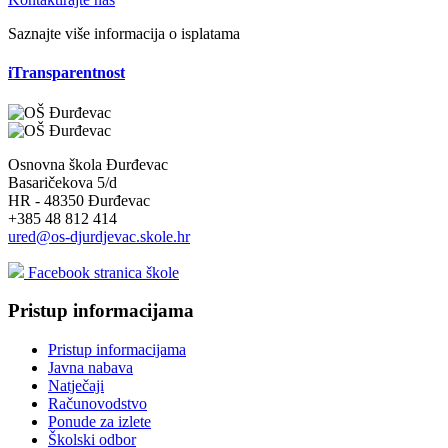
Saznajte više informacija o isplatama
iTransparentnost
Osnovna škola Đurđevac
Basaričekova 5/d
HR - 48350 Đurđevac
+385 48 812 414
ured@os-djurdjevac.skole.hr
Facebook stranica škole
Pristup informacijama
Pristup informacijama
Javna nabava
Natječaji
Računovodstvo
Ponude za izlete
Školski odbor