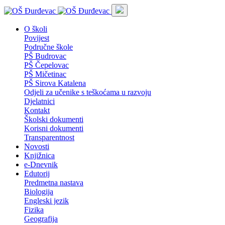
O školi
Povijest
Područne škole
PŠ Budrovac
PŠ Čepelovac
PŠ Mičetinac
PŠ Sirova Katalena
Odjeli za učenike s teškoćama u razvoju
Djelatnici
Kontakt
Školski dokumenti
Korisni dokumenti
Transparentnost
Novosti
Knjižnica
e-Dnevnik
Edutorij
Predmetna nastava
Biologija
Engleski jezik
Fizika
Geografija