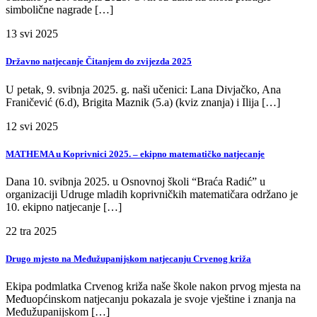
simbolične nagrade […]
13
svi
2025
Državno natjecanje Čitanjem do zvijezda 2025
U petak, 9. svibnja 2025. g. naši učenici: Lana Divjačko, Ana
Franičević (6.d), Brigita Maznik (5.a) (kviz znanja) i Ilija […]
12
svi
2025
MATHEMA u Koprivnici 2025. – ekipno matematičko natjecanje
Dana 10. svibnja 2025. u Osnovnoj školi “Braća Radić” u
organizaciji Udruge mladih koprivničkih matematičara održano je
10. ekipno natjecanje […]
22
tra
2025
Drugo mjesto na Međužupanijskom natjecanju Crvenog križa
Ekipa podmlatka Crvenog križa naše škole nakon prvog mjesta na
Međuopćinskom natjecanju pokazala je svoje vještine i znanja na
Međužupanijskom […]