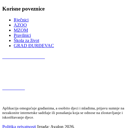
Korisne poveznice
Rječnici
AZOO
MZOM
Pravilnici
Škola za život
GRAD ĐURĐEVAC
Podcast OŠ Đurđevac
Red Button
Aplikacija omogućuje građanima, a osobito djeci i mladima, prijavu sumnje na
nezakonite internetske sadržaje ili ponašanja koja se odnose na zlostavljanje i
iskorištavanje djece.
Politika privatnosti
Izrada: Avalon 2026.