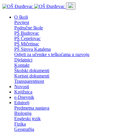
O školi
Povijest
Područne škole
PŠ Budrovac
PŠ Čepelovac
PŠ Mičetinac
PŠ Sirova Katalena
Odjeli za učenike s teškoćama u razvoju
Djelatnici
Kontakt
Školski dokumenti
Korisni dokumenti
Transparentnost
Novosti
Knjižnica
e-Dnevnik
Edutorij
Predmetna nastava
Biologija
Engleski jezik
Fizika
Geografija