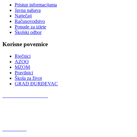
Pristup informacijama
Javna nabava
Natječaji
Računovodstvo
Ponude za izlete
Školski odbor
Korisne poveznice
Rječnici
AZOO
MZOM
Pravilnici
Škola za život
GRAD ĐURĐEVAC
Podcast OŠ Đurđevac
Red Button