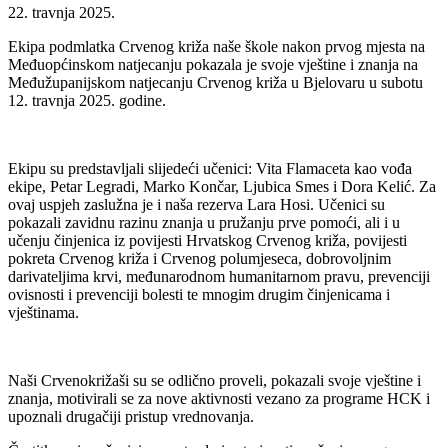
22. travnja 2025.
Ekipa podmlatka Crvenog križa naše škole nakon prvog mjesta na
Međuopćinskom natjecanju pokazala je svoje vještine i znanja na
Međužupanijskom natjecanju Crvenog križa u Bjelovaru u subotu
12. travnja 2025. godine.
Ekipu su predstavljali slijedeći učenici: Vita Flamaceta kao vođa
ekipe, Petar Legradi, Marko Končar, Ljubica Smes i Dora Kelić. Za
ovaj uspjeh zaslužna je i naša rezerva Lara Hosi. Učenici su
pokazali zavidnu razinu znanja u pružanju prve pomoći, ali i u
učenju činjenica iz povijesti Hrvatskog Crvenog križa, povijesti
pokreta Crvenog križa i Crvenog polumjeseca, dobrovoljnim
darivateljima krvi, međunarodnom humanitarnom pravu, prevenciji
ovisnosti i prevenciji bolesti te mnogim drugim činjenicama i
vještinama.
Naši Crvenokrižaši su se odlično proveli, pokazali svoje vještine i
znanja, motivirali se za nove aktivnosti vezano za programe HCK i
upoznali drugačiji pristup vrednovanja.