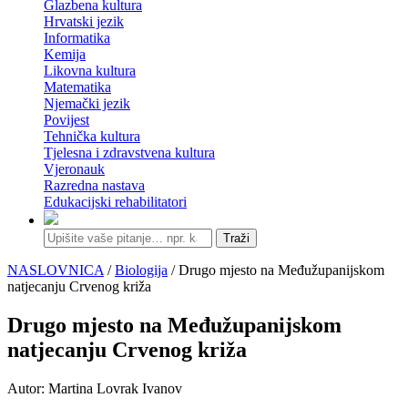
Glazbena kultura
Hrvatski jezik
Informatika
Kemija
Likovna kultura
Matematika
Njemački jezik
Povijest
Tehnička kultura
Tjelesna i zdravstvena kultura
Vjeronauk
Razredna nastava
Edukacijski rehabilitatori
Traži
NASLOVNICA
/
Biologija
/ Drugo mjesto na Međužupanijskom
natjecanju Crvenog križa
Drugo mjesto na Međužupanijskom
natjecanju Crvenog križa
Autor: Martina Lovrak Ivanov