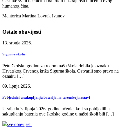
Čestitke svim učenicima na trudu i ustrajnosti u učenju ovog
humanog čina.
Mentorica Martina Lovrak Ivanov
Ostale obavijesti
13. srpnja 2026.
Sigurna škola
Petu školsku godinu za redom naša škola dobila je oznaku
Hrvatskog Crvenog križa Sigurna škola. Ostvarili smo pravo na
oznaku […]
09. lipnja 2026.
Pobjednici u sakupljanju baterija na terenskoj nastavi
U srijedu 3. lipnja 2026. godine učenici koji su pobijedili u
sakupljanju baterija ove školske godine u našoj školi bili […]
sve obavijesti