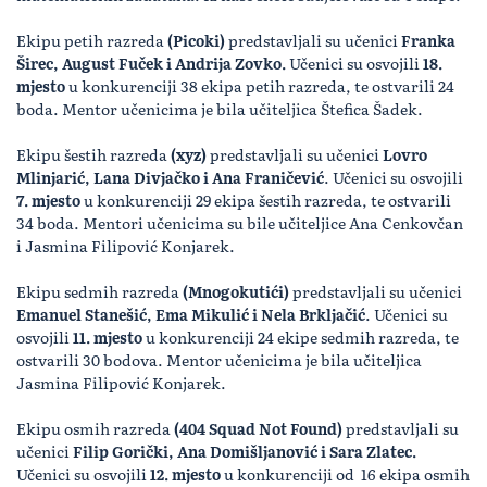
Ekipu petih razreda
(Picoki)
predstavljali su učenici
Franka
Širec, August Fuček i Andrija Zovko.
Učenici su osvojili
18.
mjesto
u konkurenciji 38 ekipa petih razreda, te ostvarili 24
boda. Mentor učenicima je bila učiteljica Štefica Šadek.
Ekipu šestih razreda
(xyz)
predstavljali su učenici
Lovro
Mlinjarić, Lana Divjačko i Ana Franičević
. Učenici su osvojili
7. mjesto
u konkurenciji 29 ekipa šestih razreda, te ostvarili
34 boda. Mentori učenicima su bile učiteljice Ana Cenkovčan
i Jasmina Filipović Konjarek.
Ekipu sedmih razreda
(Mnogokutići)
predstavljali su učenici
Emanuel Stanešić, Ema Mikulić i Nela Brkljačić
. Učenici su
osvojili
11. mjesto
u konkurenciji 24 ekipe sedmih razreda, te
ostvarili 30 bodova. Mentor učenicima je bila učiteljica
Jasmina Filipović Konjarek.
Ekipu osmih razreda
(404 Squad Not Found)
predstavljali su
učenici
Filip Gorički, Ana Domišljanović i Sara Zlatec.
Učenici su osvojili
12. mjesto
u konkurenciji od 16 ekipa osmih