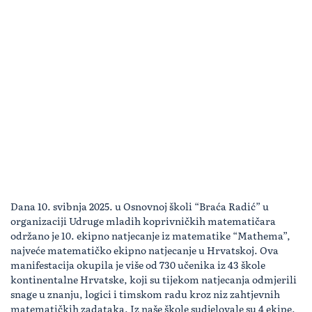
Dana 10. svibnja 2025. u Osnovnoj školi “Braća Radić” u
organizaciji Udruge mladih koprivničkih matematičara
održano je 10. ekipno natjecanje iz matematike “Mathema”,
najveće matematičko ekipno natjecanje u Hrvatskoj. Ova
manifestacija okupila je više od 730 učenika iz 43 škole
kontinentalne Hrvatske, koji su tijekom natjecanja odmjerili
snage u znanju, logici i timskom radu kroz niz zahtjevnih
matematičkih zadataka. Iz naše škole sudjelovale su 4 ekipe.