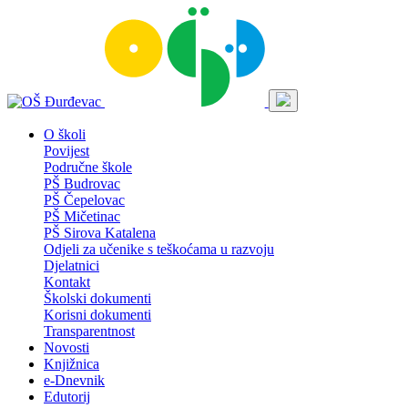
O školi
Povijest
Područne škole
PŠ Budrovac
PŠ Čepelovac
PŠ Mičetinac
PŠ Sirova Katalena
Odjeli za učenike s teškoćama u razvoju
Djelatnici
Kontakt
Školski dokumenti
Korisni dokumenti
Transparentnost
Novosti
Knjižnica
e-Dnevnik
Edutorij