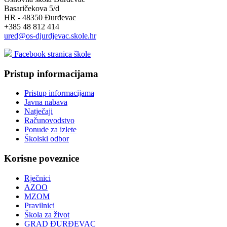
Basaričekova 5/d
HR - 48350 Đurđevac
+385 48 812 414
ured@os-djurdjevac.skole.hr
Facebook stranica škole
Pristup informacijama
Pristup informacijama
Javna nabava
Natječaji
Računovodstvo
Ponude za izlete
Školski odbor
Korisne poveznice
Rječnici
AZOO
MZOM
Pravilnici
Škola za život
GRAD ĐURĐEVAC