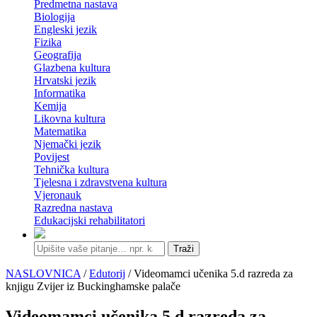
Predmetna nastava
Biologija
Engleski jezik
Fizika
Geografija
Glazbena kultura
Hrvatski jezik
Informatika
Kemija
Likovna kultura
Matematika
Njemački jezik
Povijest
Tehnička kultura
Tjelesna i zdravstvena kultura
Vjeronauk
Razredna nastava
Edukacijski rehabilitatori
Traži
NASLOVNICA
/
Edutorij
/ Videomamci učenika 5.d razreda za
knjigu Zvijer iz Buckinghamske palače
Videomamci učenika 5.d razreda za