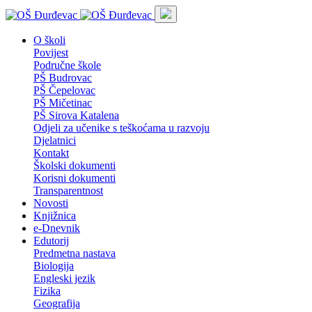
O školi
Povijest
Područne škole
PŠ Budrovac
PŠ Čepelovac
PŠ Mičetinac
PŠ Sirova Katalena
Odjeli za učenike s teškoćama u razvoju
Djelatnici
Kontakt
Školski dokumenti
Korisni dokumenti
Transparentnost
Novosti
Knjižnica
e-Dnevnik
Edutorij
Predmetna nastava
Biologija
Engleski jezik
Fizika
Geografija