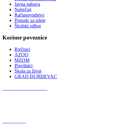
Javna nabava
Natječaji
Računovodstvo
Ponude za izlete
Školski odbor
Korisne poveznice
Rječnici
AZOO
MZOM
Pravilnici
Škola za život
GRAD ĐURĐEVAC
Podcast OŠ Đurđevac
Red Button