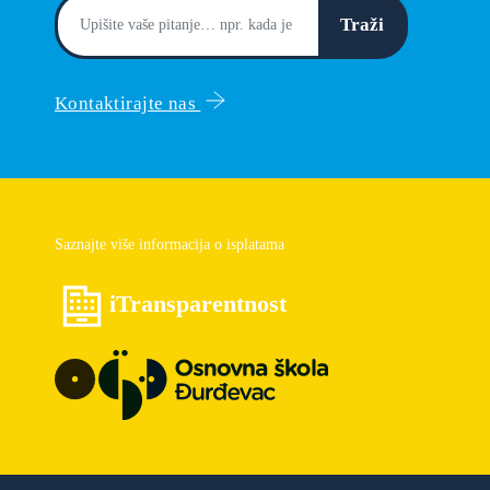
Traži
Kontaktirajte nas
Saznajte više informacija o isplatama
iTransparentnost