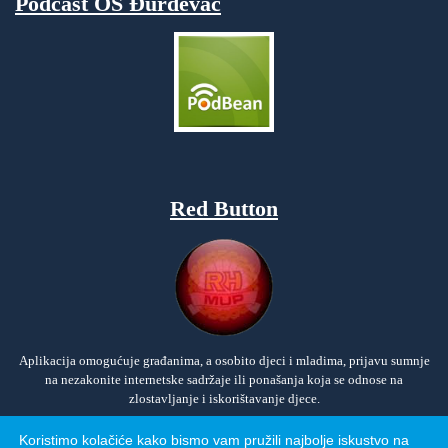
Podcast OŠ Đurđevac
Red Button
Aplikacija omogućuje građanima, a osobito djeci i mladima, prijavu sumnje
na nezakonite internetske sadržaje ili ponašanja koja se odnose na
zlostavljanje i iskorištavanje djece.
Koristimo kolačiće kako bismo vam pružili najbolje iskustvo na