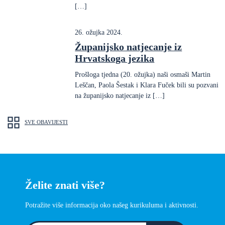
[…]
26. ožujka 2024.
Županijsko natjecanje iz
Hrvatskoga jezika
Prošloga tjedna (20. ožujka) naši osmaši Martin
Leščan, Paola Šestak i Klara Fuček bili su pozvani
na županijsko natjecanje iz […]
SVE OBAVIJESTI
Želite znati više?
Potražite više informacija oko našeg kurikuluma i aktivnosti.