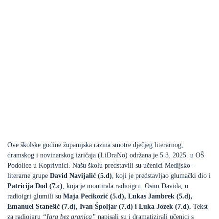
Ove školske godine županijska razina smotre dječjeg literarnog,
dramskog i novinarskog izričaja (LiDraNo) održana je 5.3. 2025. u OŠ
Podolice u Koprivnici. Našu školu predstavili su učenici Medijsko-
literarne grupe
David Navijalić (5.d)
, koji je predstavljao glumački dio i
Patricija Đođ (7.c)
, koja je montirala radioigru. Osim Davida, u
radioigri glumili su
Maja Pecikozić (5.d), Lukas Jambrek (5.d),
Emanuel Stanešić (7.d), Ivan Špoljar (7.d) i Luka Jozek (7.d).
Tekst
za radioigru
“Igra bez granica”
napisali su i dramatizirali učenici s