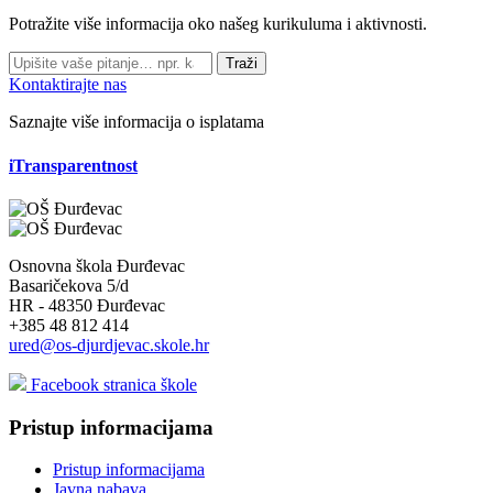
Potražite više informacija oko našeg kurikuluma i aktivnosti.
Traži
Kontaktirajte nas
Saznajte više informacija o isplatama
iTransparentnost
Osnovna škola Đurđevac
Basaričekova 5/d
HR - 48350 Đurđevac
+385 48 812 414
ured@os-djurdjevac.skole.hr
Facebook stranica škole
Pristup informacijama
Pristup informacijama
Javna nabava