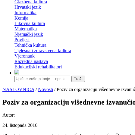
Glazbena kultura
Hrvatski jezik
Informatika
Kemija
Likovna kultura
Matematika
Njemački jezik
Povijest
Tehnička kultura
Tjelesna i zdravstvena kultura
Vjeronauk
Razredna nastava
Edukacijski rehabilitatori
Traži
NASLOVNICA
/
Novosti
/ Poziv za organizaciju višednevne izvanuč
Poziv za organizaciju višednevne izvanuči
Autor:
24. listopada 2016.