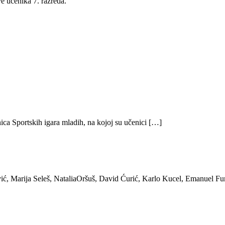
e učenika 7. razreda.
ica Sportskih igara mladih, na kojoj su učenici […]
ić, Marija Seleš, NataliaOršuš, David Ćurić, Karlo Kucel, Emanuel Fu