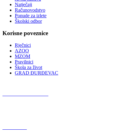
Natječaji
Računovodstvo
Ponude za izlete
Školski odbor
Korisne poveznice
Rječnici
AZOO
MZOM
Pravilnici
Škola za život
GRAD ĐURĐEVAC
Podcast OŠ Đurđevac
Red Button