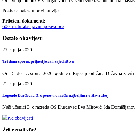
Objavljujemo poziv za organizaciju višednevne izvanučioničke nastav
Poziv se nalazi u privitku vijesti.
Priloženi dokumenti:
600_maturalac-javni_poziv.docx
Ostale obavijesti
25. srpnja 2026.
Tri dana sporta, prijateljstva i zajedništva
Od 15. do 17. srpnja 2026. godine u Rijeci je održana Državna završn
21. srpnja 2026.
Legende Đurđevac, 3. c ponovno među najboljima u Hrvatskoj
Naši učenici 3. c razreda OŠ Đurđevac Eva Mirović, Ida Domišljanov
sve obavijesti
Želite znati više?