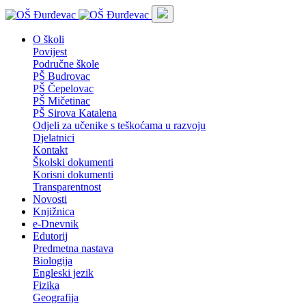
O školi
Povijest
Područne škole
PŠ Budrovac
PŠ Čepelovac
PŠ Mičetinac
PŠ Sirova Katalena
Odjeli za učenike s teškoćama u razvoju
Djelatnici
Kontakt
Školski dokumenti
Korisni dokumenti
Transparentnost
Novosti
Knjižnica
e-Dnevnik
Edutorij
Predmetna nastava
Biologija
Engleski jezik
Fizika
Geografija