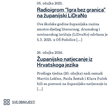
05. ožujka 2025.
Radioigrom “Igra bez granica”
na županijski LiDraNo
Ove školske godine županijska razina
smotre dječjeg literarnog, dramskog i
novinarskog izričaja (LiDraNo) održana je
5.3. 2025. u OŠ Podolice […]
26. ožujka 2024.
Županijsko natjecanje iz
Hrvatskoga jezika
Prošloga tjedna (20. ožujka) naši osmaši
Martin Leščan, Paola Šestak i Klara Fuček
bili su pozvani na županijsko natjecanje iz
[…]
SVE OBAVIJESTI