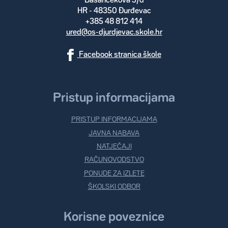
Basaričekova 5/d
HR - 48350 Đurđevac
+385 48 812 414
ured@os-djurdjevac.skole.hr
Facebook stranica škole
Pristup informacijama
PRISTUP INFORMACIJAMA
JAVNA NABAVA
NATJEČAJI
RAČUNOVODSTVO
PONUDE ZA IZLETE
ŠKOLSKI ODBOR
Korisne poveznice