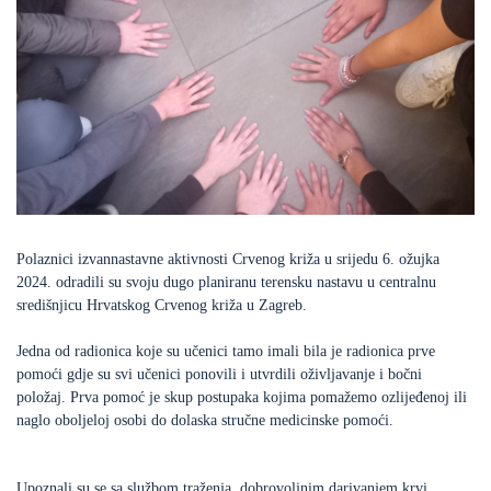
Polaznici izvannastavne aktivnosti Crvenog križa u srijedu 6. ožujka
2024. odradili su svoju dugo planiranu terensku nastavu u centralnu
središnjicu Hrvatskog Crvenog križa u Zagreb.
Jedna od radionica koje su učenici tamo imali bila je radionica prve
pomoći gdje su svi učenici ponovili i utvrdili oživljavanje i bočni
položaj. Prva pomoć je skup postupaka kojima pomažemo ozlijeđenoj ili
naglo oboljeloj osobi do dolaska stručne medicinske pomoći.
Upoznali su se sa službom traženja, dobrovoljnim darivanjem krvi,