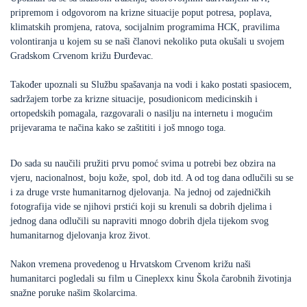
pripremom i odgovorom na krizne situacije poput potresa, poplava,
klimatskih promjena, ratova, socijalnim programima HCK, pravilima
volontiranja u kojem su se naši članovi nekoliko puta okušali u svojem
Gradskom Crvenom križu Đurđevac.
Također upoznali su Službu spašavanja na vodi i kako postati spasiocem,
sadržajem torbe za krizne situacije, posudionicom medicinskih i
ortopedskih pomagala, razgovarali o nasilju na internetu i mogućim
prijevarama te načina kako se zaštititi i još mnogo toga.
Do sada su naučili pružiti prvu pomoć svima u potrebi bez obzira na
vjeru, nacionalnost, boju kože, spol, dob itd. A od tog dana odlučili su se
i za druge vrste humanitarnog djelovanja. Na jednoj od zajedničkih
fotografija vide se njihovi prstići koji su krenuli sa dobrih djelima i
jednog dana odlučili su napraviti mnogo dobrih djela tijekom svog
humanitarnog djelovanja kroz život.
Nakon vremena provedenog u Hrvatskom Crvenom križu naši
humanitarci pogledali su film u Cineplexx kinu Škola čarobnih životinja
snažne poruke našim školarcima.