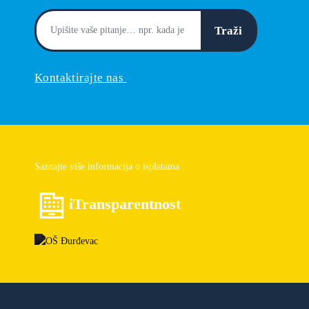
Traži
Kontaktirajte nas
Saznajte više informacija o isplatama
iTransparentnost