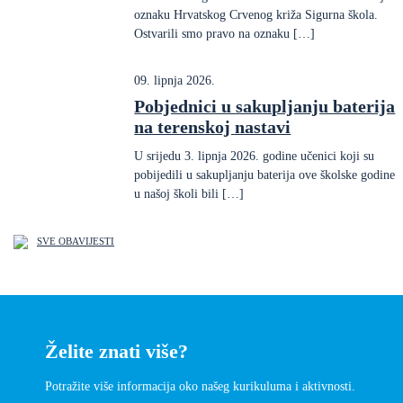
oznaku Hrvatskog Crvenog križa Sigurna škola.
Ostvarili smo pravo na oznaku […]
09. lipnja 2026.
Pobjednici u sakupljanju baterija
na terenskoj nastavi
U srijedu 3. lipnja 2026. godine učenici koji su
pobijedili u sakupljanju baterija ove školske godine
u našoj školi bili […]
SVE OBAVIJESTI
Želite znati više?
Potražite više informacija oko našeg kurikuluma i aktivnosti.