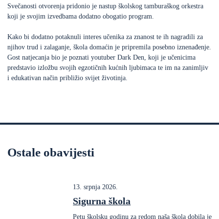
Svečanosti otvorenja pridonio je nastup školskog tamburaškog orkestra
koji je svojim izvedbama dodatno obogatio program.
Kako bi dodatno potaknuli interes učenika za znanost te ih nagradili za
njihov trud i zalaganje, škola domaćin je pripremila posebno iznenađenje.
Gost natjecanja bio je poznati youtuber Dark Den, koji je učenicima
predstavio izložbu svojih egzotičnih kućnih ljubimaca te im na zanimljiv
i edukativan način približio svijet životinja.
Ostale obavijesti
13. srpnja 2026.
Sigurna škola
Petu školsku godinu za redom naša škola dobila je