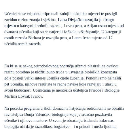
Učenici su se vrijedno pripremali zadnjih nekoliko mjeseci te postigli
zavidnu razinu znanja i vještina.
Lana Divjačko osvojila je drugo
mjesto
u kategoriji sedmih razreda, Lovro peto, a Arijan osmo mjesto od
dvanaest učenika koji su se natjecali iz škola naše županije. U kategoriji
osmih razreda Barbara je osvojila peto, a Laura šesto mjesto od 12
učenika osmih razreda.
Da bi se iz nekog prirodoslovnog područja učenici plasirali na ovakvu
razinu potrebno je uložiti puno truda u usvajanje bioloških koncepata
gdje postoji veliki interes učenika cijele županije. Ponosni smo na naših
pet učenika, njihove rezultate te radne navike koje razvijaju i ulažu u
svoju budućnost. Učenicama je mentorica učiteljica Prirode i Biologije
Martina Lovrak Ivanov.
Na početku programa u školi domaćina natjecanja sudionicima se obratila
ravnateljica Dunja Valenčak, biologinja koja je srdačno pozdravila
učenike i njihove mentore. U svom je obraćanju istaknula kako nas
biologija uči da je raznolikost bogatstvo – i u prirodi i među ljudima.