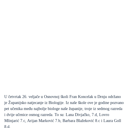
U četvrtak 26. veljače u Osnovnoj školi Fran Koncelak u Drnju održano
je Županijsko natjecanje iz Biologije. Iz naše škole ove je godine pozvano
pet učenika među najbolje biologe naše županije, troje iz sedmog razreda
i dvije učenice osmog razreda. To su: Lana Divjačko, 7.d, Lovro
Mlinjarić 7.c, Arijan Marković 7.b, Barbara Blažeković 8.c i Laura Goll
8.d.