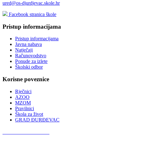
ured@os-djurdjevac.skole.hr
Facebook stranica škole
Pristup informacijama
Pristup informacijama
Javna nabava
Natječaji
Računovodstvo
Ponude za izlete
Školski odbor
Korisne poveznice
Rječnici
AZOO
MZOM
Pravilnici
Škola za život
GRAD ĐURĐEVAC
Podcast OŠ Đurđevac