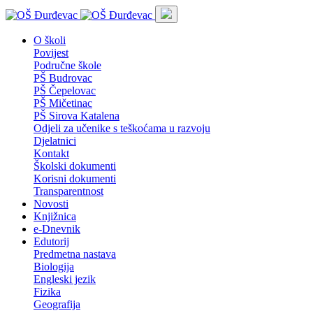
O školi
Povijest
Područne škole
PŠ Budrovac
PŠ Čepelovac
PŠ Mičetinac
PŠ Sirova Katalena
Odjeli za učenike s teškoćama u razvoju
Djelatnici
Kontakt
Školski dokumenti
Korisni dokumenti
Transparentnost
Novosti
Knjižnica
e-Dnevnik
Edutorij
Predmetna nastava
Biologija
Engleski jezik
Fizika
Geografija