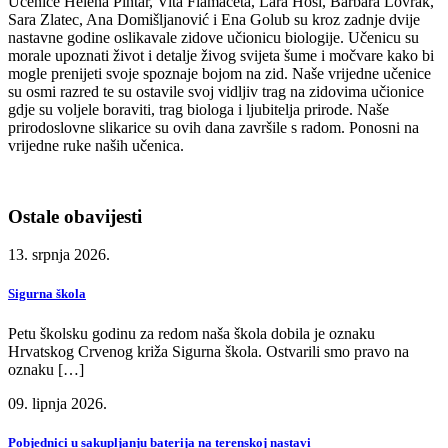
Učenice Helena Pintar, Vita Flamaceta, Lara Hosi, Barbara Lovrak,
Sara Zlatec, Ana Domišljanović i Ena Golub su kroz zadnje dvije
nastavne godine oslikavale zidove učionicu biologije. Učenicu su
morale upoznati život i detalje živog svijeta šume i močvare kako bi
mogle prenijeti svoje spoznaje bojom na zid. Naše vrijedne učenice
su osmi razred te su ostavile svoj vidljiv trag na zidovima učionice
gdje su voljele boraviti, trag biologa i ljubitelja prirode. Naše
prirodoslovne slikarice su ovih dana završile s radom. Ponosni na
vrijedne ruke naših učenica.
Ostale obavijesti
13. srpnja 2026.
Sigurna škola
Petu školsku godinu za redom naša škola dobila je oznaku
Hrvatskog Crvenog križa Sigurna škola. Ostvarili smo pravo na
oznaku […]
09. lipnja 2026.
Pobjednici u sakupljanju baterija na terenskoj nastavi