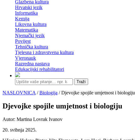
Glazbena kultura
Hrvatski jezik
Informatika
Kemija
Likovna kultura
Matematika
Njemački jezik
Povijest
Tehnička kultura
Tjelesna i zdravstvena kultura
Vjeronauk
Razredna nastava
Edukacijski rehabilitatori
Traži
NASLOVNICA
/
Biologija
/ Djevojke spojile umjetnost i biologiju
Djevojke spojile umjetnost i biologiju
Autor: Martina Lovrak Ivanov
20. svibnja 2025.