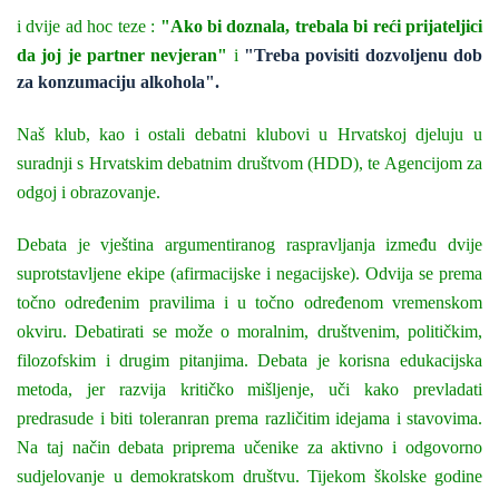
i dvije ad hoc teze :
"Ako bi doznala, trebala bi reći prijateljici
da joj je partner nevjeran"
i
"Treba povisiti dozvoljenu dob
za konzumaciju alkohola".
Naš klub, kao i ostali debatni klubovi u Hrvatskoj djeluju u
suradnji s Hrvatskim debatnim društvom (HDD), te Agencijom za
odgoj i obrazovanje.
Debata je vještina argumentiranog raspravljanja između dvije
suprotstavljene ekipe (afirmacijske i negacijske). Odvija se prema
točno određenim pravilima i u točno određenom vremenskom
okviru. Debatirati se može o moralnim, društvenim, političkim,
filozofskim i drugim pitanjima.
Debata je korisna edukacijska
metoda, jer razvija kritičko mišljenje, uči kako prevladati
predrasude i biti toleranran prema različitim idejama i stavovima.
Na taj način debata priprema učenike za aktivno i odgovorno
sudjelovanje u demokratskom društvu.
Tijekom školske godine