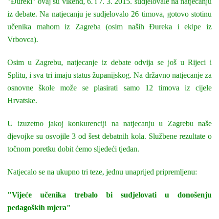
"Đureki" ovaj su vikend, 6. i 7. 3. 2015. sudjelovale na natjecanju
iz debate. Na natjecanju je sudjelovalo 26 timova, gotovo stotinu
učenika mahom iz Zagreba (osim naših Đureka i ekipe iz
Vrbovca).
Osim u Zagrebu, natjecanje iz debate odvija se još u Rijeci i
Splitu, i sva tri imaju status županijskog. Na državno natjecanje za
osnovne škole može se plasirati samo 12 timova iz cijele
Hrvatske.
U izuzetno jakoj konkurenciji na natjecanju u Zagrebu naše
djevojke su osvojile 3 od šest debatnih kola. Službene rezultate o
točnom poretku dobit ćemo sljedeći tjedan.
Natjecalo se na ukupno tri teze, jednu unaprijed pripremljenu:
"Vijeće učenika trebalo bi sudjelovati u donošenju
pedagoških mjera"