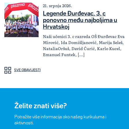
21. srpnja 2026.
Legende Đurđevac, 3. c
ponovno među najboljima u
Hrvatskoj
Naši učenici 3. c razreda OŠ Đurđevac Eva
Mirović, Ida Domišljanović, Marija Seleš,
NataliaOršuš, David Ćurić, Karlo Kucel,
Emanuel Funtek, […]
SVE OBAVIJESTI
Želite znati više?
Potražite više informacija oko našeg kurikuluma i
aktivnosti.