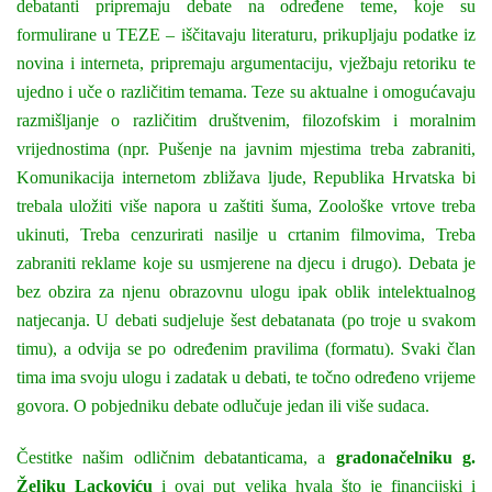
debatanti pripremaju debate na određene teme, koje su
formulirane u TEZE – iščitavaju literaturu, prikupljaju podatke iz
novina i interneta, pripremaju argumentaciju, vježbaju retoriku te
ujedno i uče o različitim temama. Teze su aktualne i omogućavaju
razmišljanje o različitim društvenim, filozofskim i moralnim
vrijednostima (npr. Pušenje na javnim mjestima treba zabraniti,
Komunikacija internetom zbližava ljude, Republika Hrvatska bi
trebala uložiti više napora u zaštiti šuma, Zoološke vrtove treba
ukinuti, Treba cenzurirati nasilje u crtanim filmovima, Treba
zabraniti reklame koje su usmjerene na djecu i drugo).
Debata je
bez obzira za njenu obrazovnu ulogu ipak oblik intelektualnog
natjecanja. U debati sudjeluje šest debatanata (po troje u svakom
timu), a odvija se po određenim pravilima (formatu). Svaki član
tima ima svoju ulogu i zadatak u debati, te točno određeno vrijeme
govora. O pobjedniku debate odlučuje jedan ili više sudaca.
Čestitke našim odličnim debatanticama, a
gradonačelniku g.
Željku Lackoviću
i ovaj put velika hvala što je financijski i