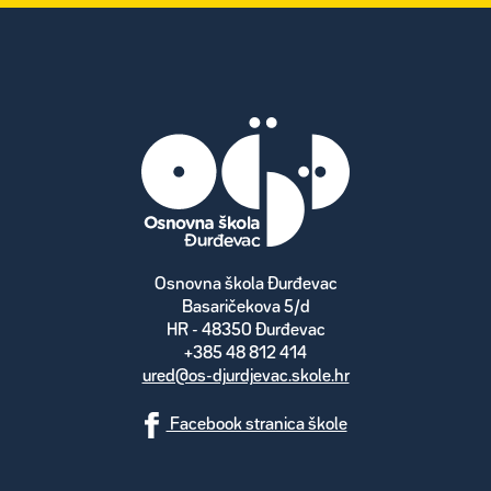
Osnovna škola Đurđevac
Basaričekova 5/d
HR - 48350 Đurđevac
+385 48 812 414
ured@os-djurdjevac.skole.hr
Facebook stranica škole