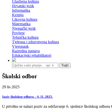
Glazbena kultura
Hrvatski jezik
Informatika
Kemija
Likovna kultura
Matematika
Njemački jezik
Povijest
Tehnička kultura
Tjelesna i zdravstvena kultura
Vjeronauk
Razredna nastava
Edukacijski rehabilitatori
Traži
Školski odbor
29
lis
2025
Saziv školskog odbora – 4. 11. 2025.
U privitku se nalazi poziv za održavanje 6. sjednice školskog odbor