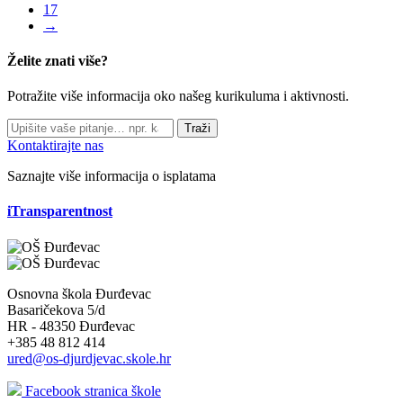
17
→
Želite znati više?
Potražite više informacija oko našeg kurikuluma i aktivnosti.
Traži
Kontaktirajte nas
Saznajte više informacija o isplatama
iTransparentnost
Osnovna škola Đurđevac
Basaričekova 5/d
HR - 48350 Đurđevac
+385 48 812 414
ured@os-djurdjevac.skole.hr
Facebook stranica škole