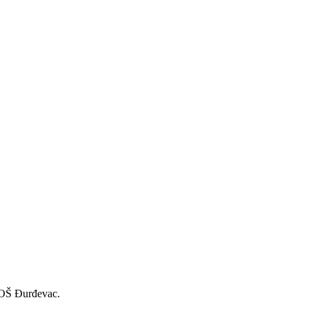
a OŠ Đurđevac.