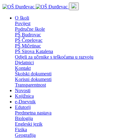
O školi
Povijest
Područne škole
PŠ Budrovac
PŠ Čepelovac
PŠ Mičetinac
PŠ Sirova Katalena
Odjeli za učenike s teškoćama u razvoju
Djelatnici
Kontakt
Školski dokumenti
Korisni dokumenti
Transparentnost
Novosti
Knjižnica
e-Dnevnik
Edutorij
Predmetna nastava
Biologija
Engleski jezik
Fizika
Geografija