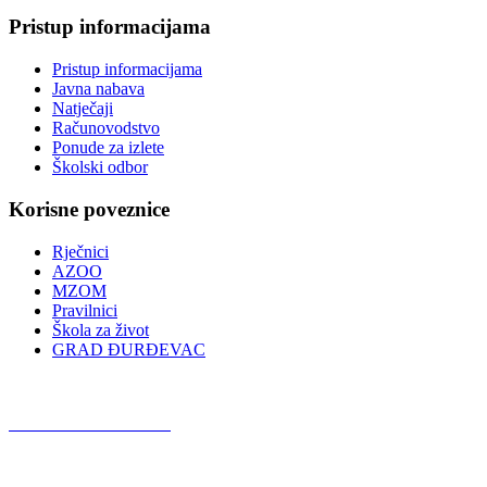
Pristup informacijama
Pristup informacijama
Javna nabava
Natječaji
Računovodstvo
Ponude za izlete
Školski odbor
Korisne poveznice
Rječnici
AZOO
MZOM
Pravilnici
Škola za život
GRAD ĐURĐEVAC
Podcast OŠ Đurđevac