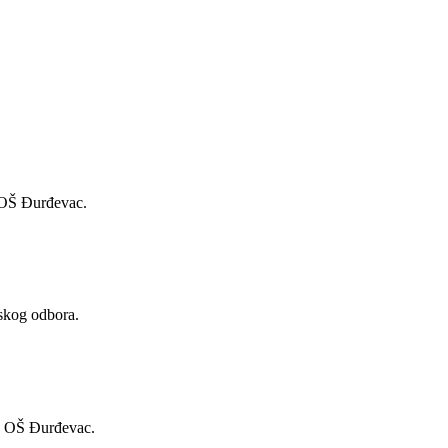
a OŠ Đurđevac.
lskog odbora.
ra OŠ Đurđevac.