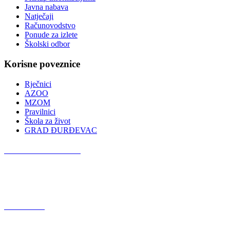
Javna nabava
Natječaji
Računovodstvo
Ponude za izlete
Školski odbor
Korisne poveznice
Rječnici
AZOO
MZOM
Pravilnici
Škola za život
GRAD ĐURĐEVAC
Podcast OŠ Đurđevac
Red Button