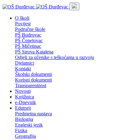
O školi
Povijest
Područne škole
PŠ Budrovac
PŠ Čepelovac
PŠ Mičetinac
PŠ Sirova Katalena
Odjeli za učenike s teškoćama u razvoju
Djelatnici
Kontakt
Školski dokumenti
Korisni dokumenti
Transparentnost
Novosti
Knjižnica
e-Dnevnik
Edutorij
Predmetna nastava
Biologija
Engleski jezik
Fizika
Geografija