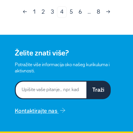
←
1
2
3
4
5
6
…
8
→
Želite znati više?
Potražite više informacija oko našeg kurikuluma i
aktivnosti.
Traži
Kontaktirajte nas