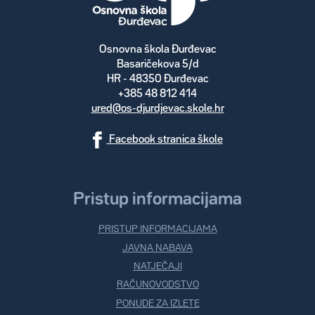
Osnovna škola Đurđevac
Basaričekova 5/d
HR - 48350 Đurđevac
+385 48 812 414
ured@os-djurdjevac.skole.hr
Facebook stranica škole
Pristup informacijama
PRISTUP INFORMACIJAMA
JAVNA NABAVA
NATJEČAJI
RAČUNOVODSTVO
PONUDE ZA IZLETE