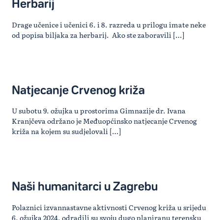
Herbarij
Drage učenice i učenici 6. i 8. razreda u prilogu imate neke
od popisa biljaka za herbarij. Ako ste zaboravili […]
Natjecanje Crvenog križa
U subotu 9. ožujka u prostorima Gimnazije dr. Ivana
Kranjčeva održano je Međuopćinsko natjecanje Crvenog
križa na kojem su sudjelovali […]
Naši humanitarci u Zagrebu
Polaznici izvannastavne aktivnosti Crvenog križa u srijedu
6. ožujka 2024. odradili su svoju dugo planiranu terensku