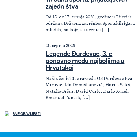
zajedništva
Od 15. do 17. srpnja 2026. godine u Rijeci je
održana Državna završnica Sportskih igara
mladih, na kojoj su učenici […]
21. srpnja 2026.
Legende Đurđevac, 3. c
ponovno među najboljima u
Hrvatskoj
Naši učenici 3. c razreda OŠ Đurđevac Eva
Mirović, Ida Domišljanović, Marija Seleš,
NataliaOršuš, David Ćurić, Karlo Kucel,
Emanuel Funtek, […]
SVE OBAVIJESTI