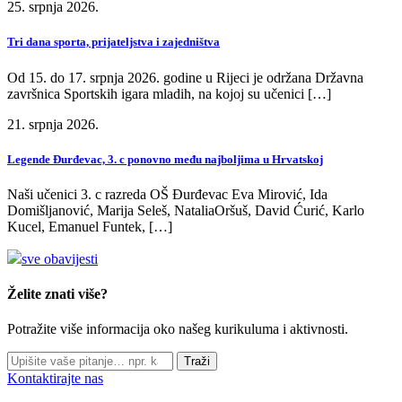
25. srpnja 2026.
Tri dana sporta, prijateljstva i zajedništva
Od 15. do 17. srpnja 2026. godine u Rijeci je održana Državna
završnica Sportskih igara mladih, na kojoj su učenici […]
21. srpnja 2026.
Legende Đurđevac, 3. c ponovno među najboljima u Hrvatskoj
Naši učenici 3. c razreda OŠ Đurđevac Eva Mirović, Ida
Domišljanović, Marija Seleš, NataliaOršuš, David Ćurić, Karlo
Kucel, Emanuel Funtek, […]
sve obavijesti
Želite znati više?
Potražite više informacija oko našeg kurikuluma i aktivnosti.
Traži
Kontaktirajte nas