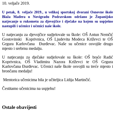
10. veljače 2019.
U petak, 8. veljače 2019., u velikoj sportskoj dvorani Osnovne škole
Blaža Mađera u Novigradu Podravskom održano je Županijsko
natjecanje u rukometu za djevojčice i dječake na kojem su uspješno
nastupili i učenice i učenici naše škole.
U natjecanju za djevojčice sudjelovale su škole: OŠ Antun Nemčić
Gostovinski Koprivnica, OŠ Ljudevita Modeca Križevci te OŠ
Grgura Karlovčana Đurđevac. Naše su učenice osvojile drugo
mjesto i srebrnu medalju.
U natjecanju za dječake sudjelovale su škole: OŠ braće Radić
Koprivnica, OŠ Vladimira Nazora Križevci te OŠ Grgura
Karlovčana Đurđevac. Učenici naše škole osvojili su treće mjesto i
brončanu medalju!
Mentorica učenicima bila je učiteljica Lidija Martinčić.
Čestitamo učenicima na uspjehu!
Ostale obavijesti