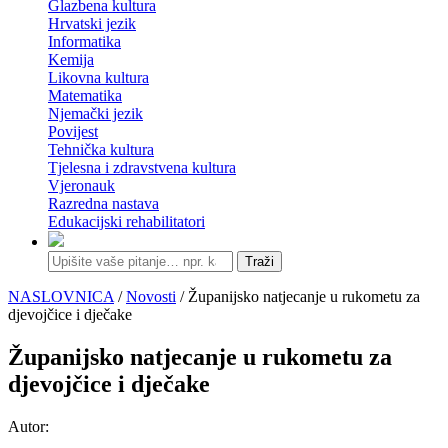
Glazbena kultura
Hrvatski jezik
Informatika
Kemija
Likovna kultura
Matematika
Njemački jezik
Povijest
Tehnička kultura
Tjelesna i zdravstvena kultura
Vjeronauk
Razredna nastava
Edukacijski rehabilitatori
Traži
NASLOVNICA
/
Novosti
/ Županijsko natjecanje u rukometu za
djevojčice i dječake
Županijsko natjecanje u rukometu za
djevojčice i dječake
Autor: