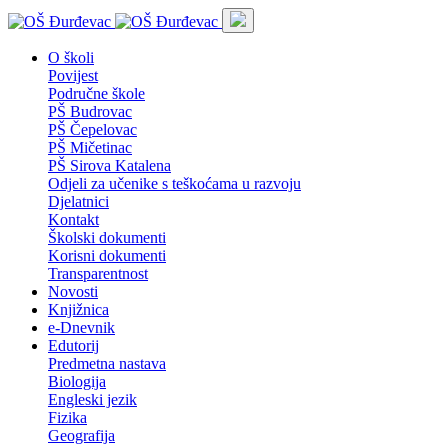
O školi
Povijest
Područne škole
PŠ Budrovac
PŠ Čepelovac
PŠ Mičetinac
PŠ Sirova Katalena
Odjeli za učenike s teškoćama u razvoju
Djelatnici
Kontakt
Školski dokumenti
Korisni dokumenti
Transparentnost
Novosti
Knjižnica
e-Dnevnik
Edutorij
Predmetna nastava
Biologija
Engleski jezik
Fizika
Geografija