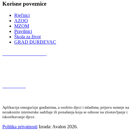
Korisne poveznice
Rječnici
AZOO
MZOM
Pravilnici
Škola za život
GRAD ĐURĐEVAC
Podcast OŠ Đurđevac
Red Button
Aplikacija omogućuje građanima, a osobito djeci i mladima, prijavu sumnje na
nezakonite internetske sadržaje ili ponašanja koja se odnose na zlostavljanje i
iskorištavanje djece.
Politika privatnosti
Izrada: Avalon 2026.