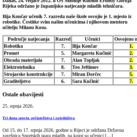
Danas, 24. veljače 2012. u OŠ Sidonije Rubido Erdödy Gornja
Rijeka održano je županijsko natjecanje mladih tehničara.
Ilija Končar učenik 7. razreda naše škole osvojio je
1. mjesto
iz
robotike. Čestitke svim našim učenicima i njihovom mentoru
učitelju Milanu Kosu.
Područje natjecanja
Razred
Učenici
Osvojeno m
Robotika
7.
Ilija Končar
1.
Promet
5.
Margareta Kučinić
2.
Obrada materijala
7.
Alan Topljak
2.
Elektrotehnika
8.
Teo Jeftimov
3.
Strojarske konstrukcije
7.
Miran Dorčec
5.
Graditeljstvo
6.
Sara Kučinić
7.
Ostale obavijesti
25. srpnja 2026.
Tri dana sporta, prijateljstva i zajedništva
Od 15. do 17. srpnja 2026. godine u Rijeci je održana Državna
završnica Sportskih igara mladih, na kojoj su učenici […]