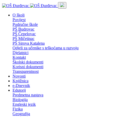
O školi
Povijest
Područne škole
PŠ Budrovac
PŠ Čepelovac
PŠ Mičetinac
PŠ Sirova Katalena
Odjeli za učenike s teškoćama u razvoju
Djelatnici
Kontakt
Školski dokumenti
Korisni dokumenti
Transparentnost
Novosti
Knjižnica
e-Dnevnik
Edutorij
Predmetna nastava
Biologija
Engleski jezik
Fizika
Geografija