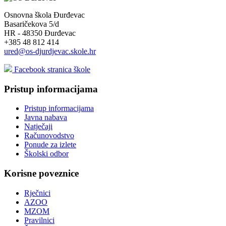
Osnovna škola Đurđevac
Basaričekova 5/d
HR - 48350 Đurđevac
+385 48 812 414
ured@os-djurdjevac.skole.hr
Facebook stranica škole
Pristup informacijama
Pristup informacijama
Javna nabava
Natječaji
Računovodstvo
Ponude za izlete
Školski odbor
Korisne poveznice
Rječnici
AZOO
MZOM
Pravilnici