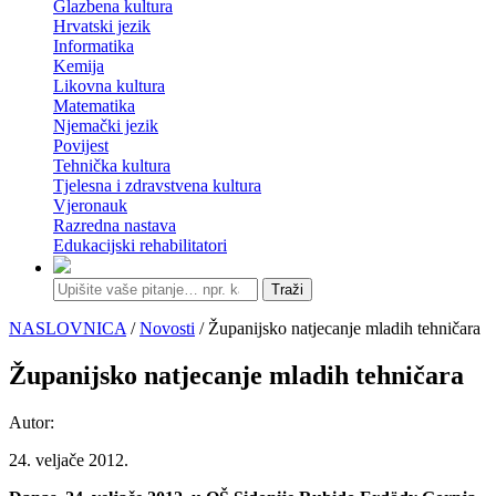
Glazbena kultura
Hrvatski jezik
Informatika
Kemija
Likovna kultura
Matematika
Njemački jezik
Povijest
Tehnička kultura
Tjelesna i zdravstvena kultura
Vjeronauk
Razredna nastava
Edukacijski rehabilitatori
Traži
NASLOVNICA
/
Novosti
/ Županijsko natjecanje mladih tehničara
Županijsko natjecanje mladih tehničara
Autor:
24. veljače 2012.