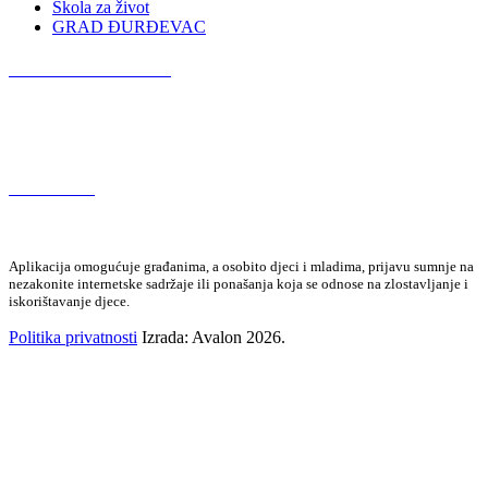
Škola za život
GRAD ĐURĐEVAC
Podcast OŠ Đurđevac
Red Button
Aplikacija omogućuje građanima, a osobito djeci i mladima, prijavu sumnje na
nezakonite internetske sadržaje ili ponašanja koja se odnose na zlostavljanje i
iskorištavanje djece.
Politika privatnosti
Izrada: Avalon 2026.