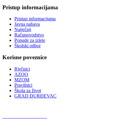
Pristup informacijama
Pristup informacijama
Javna nabava
Natječaji
Računovodstvo
Ponude za izlete
Školski odbor
Korisne poveznice
Rječnici
AZOO
MZOM
Pravilnici
Škola za život
GRAD ĐURĐEVAC
Podcast OŠ Đurđevac