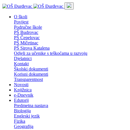
O školi
Povijest
Područne škole
PŠ Budrovac
PŠ Čepelovac
PŠ Mičetinac
PŠ Sirova Katalena
Odjeli za učenike s teškoćama u razvoju
Djelatnici
Kontakt
Školski dokumenti
Korisni dokumenti
Transparentnost
Novosti
Knjižnica
e-Dnevnik
Edutorij
Predmetna nastava
Biologija
Engleski jezik
Fizika
Geografija