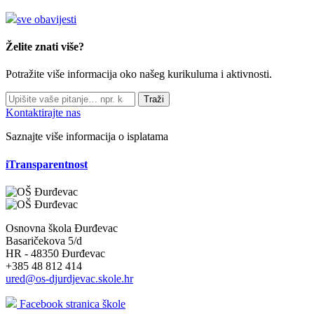
sve obavijesti
Želite znati više?
Potražite više informacija oko našeg kurikuluma i aktivnosti.
Traži
Kontaktirajte nas
Saznajte više informacija o isplatama
iTransparentnost
Osnovna škola Đurđevac
Basaričekova 5/d
HR - 48350 Đurđevac
+385 48 812 414
ured@os-djurdjevac.skole.hr
Facebook stranica škole