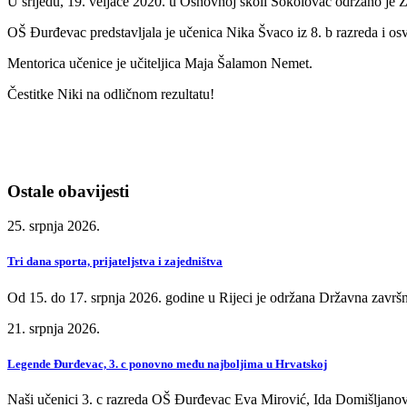
U srijedu, 19. veljače 2020. u Osnovnoj školi Sokolovac održano je 
OŠ Đurđevac predstavljala je učenica Nika Švaco iz 8. b razreda i osv
Mentorica učenice je učiteljica Maja Šalamon Nemet.
Čestitke Niki na odličnom rezultatu!
Ostale obavijesti
25. srpnja 2026.
Tri dana sporta, prijateljstva i zajedništva
Od 15. do 17. srpnja 2026. godine u Rijeci je održana Državna završn
21. srpnja 2026.
Legende Đurđevac, 3. c ponovno među najboljima u Hrvatskoj
Naši učenici 3. c razreda OŠ Đurđevac Eva Mirović, Ida Domišljanov