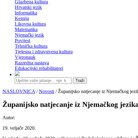
Glazbena kultura
Hrvatski jezik
Informatika
Kemija
Likovna kultura
Matematika
Njemački jezik
Povijest
Tehnička kultura
Tjelesna i zdravstvena kultura
Vjeronauk
Razredna nastava
Edukacijski rehabilitatori
Traži
NASLOVNICA
/
Novosti
/ Županijsko natjecanje iz Njemačkog jezi
Županijsko natjecanje iz Njemačkog jezik
Autor:
19. veljače 2020.