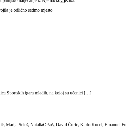
Županijsko natjecanje iz Njemačkog jezika.
ojila je odlično sedmo mjesto.
ica Sportskih igara mladih, na kojoj su učenici […]
ić, Marija Seleš, NataliaOršuš, David Ćurić, Karlo Kucel, Emanuel Fu