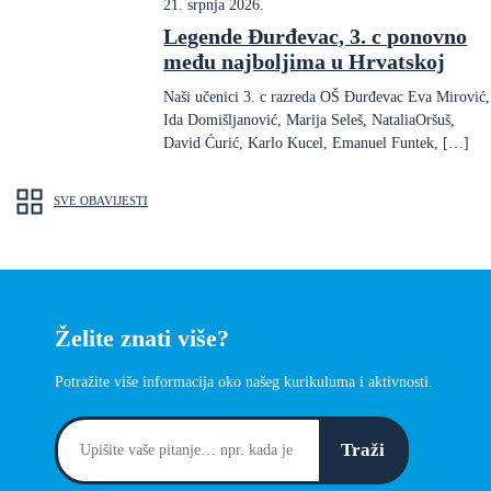
21. srpnja 2026.
Legende Đurđevac, 3. c ponovno
među najboljima u Hrvatskoj
Naši učenici 3. c razreda OŠ Đurđevac Eva Mirović,
Ida Domišljanović, Marija Seleš, NataliaOršuš,
David Ćurić, Karlo Kucel, Emanuel Funtek, […]
SVE OBAVIJESTI
Želite znati više?
Potražite više informacija oko našeg kurikuluma i aktivnosti.
Traži