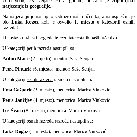
U četvrtak, 23. veljače 2017. godine, održano je
županijsko
natjecanje iz geografije
.
Na natjecanju je nastupilo sedmero naših učenika, a najuspješniji je
bio
Luka Rogoz
koji je osvojio
1. mjesto
u kategoriji osmih
razreda!
U nastavku vijesti pogledajte rezultate ostalih naših učenika.
U kategoriji
petih razreda
nastupili su:
Antun Marić
(2. mjesto), mentor: Saša Senjan
Petra Pintarić
(6. mjesto), mentor: Saša Senjan
U kategoriji
šestih razreda
razreda nastupili su:
Ema Gašparić
(3. mjesto), mentorica: Marica Vinković
Petra Jančijev
(4. mjesto), mentorica: Marica Vinković
Iris Švaco
(8. mjesto), mentorica: Marica Vinković
U kategoriji
osmih razreda
razreda nastupili su:
Luka Rogoz
(1. mjesto), mentorica: Marica Vinković