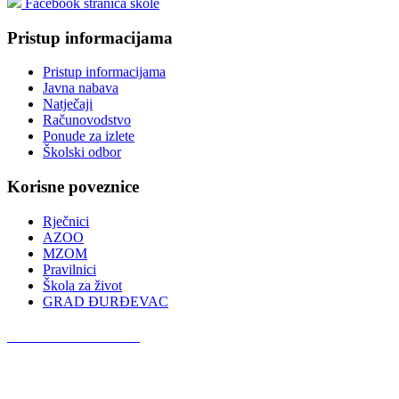
Facebook stranica škole
Pristup informacijama
Pristup informacijama
Javna nabava
Natječaji
Računovodstvo
Ponude za izlete
Školski odbor
Korisne poveznice
Rječnici
AZOO
MZOM
Pravilnici
Škola za život
GRAD ĐURĐEVAC
Podcast OŠ Đurđevac