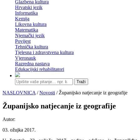
Glazbena kultura
Hrvatski jezik
Informatika
Kemija
Likovna kultura
Matematika
Njemački jezik
Povijest
Tehnička kultura
Tjelesna i zdravstvena kultura
Vjeronauk
Razredna nastava
Edukacijski rehabilitatori
Traži
NASLOVNICA
/
Novosti
/ Županijsko natjecanje iz geografije
Županijsko natjecanje iz geografije
Autor:
03. ožujka 2017.