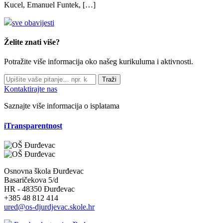
Kucel, Emanuel Funtek, […]
sve obavijesti
Želite znati više?
Potražite više informacija oko našeg kurikuluma i aktivnosti.
Traži
Kontaktirajte nas
Saznajte više informacija o isplatama
iTransparentnost
Osnovna škola Đurđevac
Basaričekova 5/d
HR - 48350 Đurđevac
+385 48 812 414
ured@os-djurdjevac.skole.hr