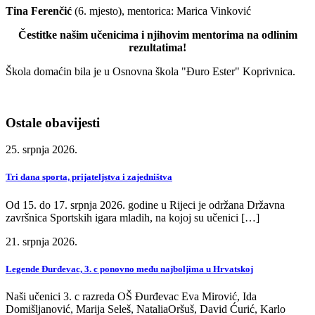
Tina Ferenčić
(6. mjesto), mentorica: Marica Vinković
Čestitke našim učenicima i njihovim mentorima na odlinim
rezultatima!
Škola domaćin bila je u Osnovna škola "Đuro Ester" Koprivnica.
Ostale obavijesti
25. srpnja 2026.
Tri dana sporta, prijateljstva i zajedništva
Od 15. do 17. srpnja 2026. godine u Rijeci je održana Državna
završnica Sportskih igara mladih, na kojoj su učenici […]
21. srpnja 2026.
Legende Đurđevac, 3. c ponovno među najboljima u Hrvatskoj
Naši učenici 3. c razreda OŠ Đurđevac Eva Mirović, Ida
Domišljanović, Marija Seleš, NataliaOršuš, David Ćurić, Karlo