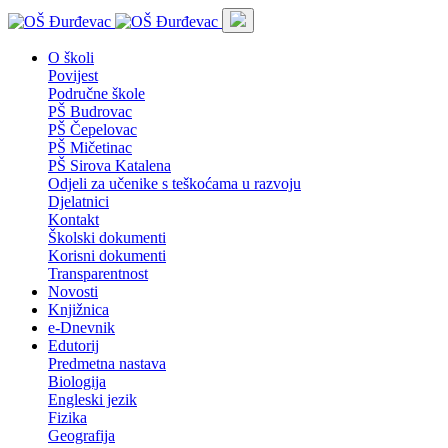
O školi
Povijest
Područne škole
PŠ Budrovac
PŠ Čepelovac
PŠ Mičetinac
PŠ Sirova Katalena
Odjeli za učenike s teškoćama u razvoju
Djelatnici
Kontakt
Školski dokumenti
Korisni dokumenti
Transparentnost
Novosti
Knjižnica
e-Dnevnik
Edutorij
Predmetna nastava
Biologija
Engleski jezik
Fizika
Geografija