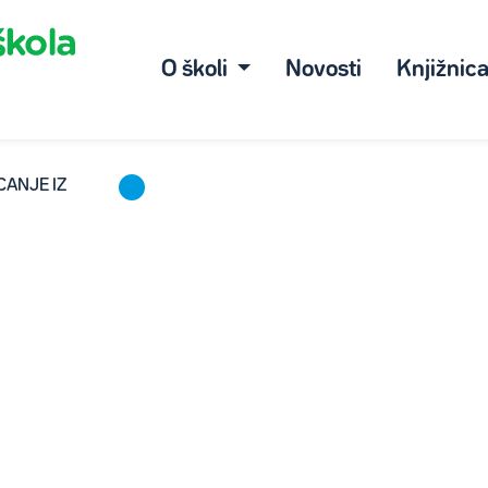
O školi
Novosti
Knjižnic
CANJE IZ