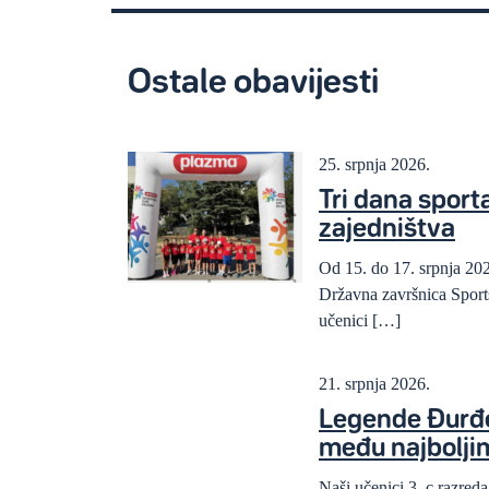
Ostale obavijesti
25. srpnja 2026.
Tri dana sporta,
zajedništva
Od 15. do 17. srpnja 202
Državna završnica Sports
učenici […]
21. srpnja 2026.
Legende Đurđe
među najbolji
Naši učenici 3. c razre