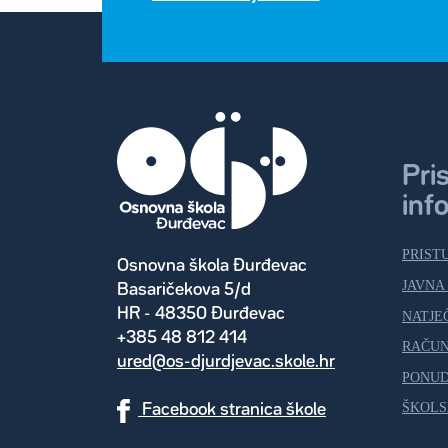
Pri
inf
PRIST
Osnovna škola Đurđevac
JAVNA
Basaričekova 5/d
HR - 48350 Đurđevac
NATJE
+385 48 812 414
RAČU
ured@os-djurdjevac.skole.hr
PONUD
ŠKOLS
Facebook stranica škole