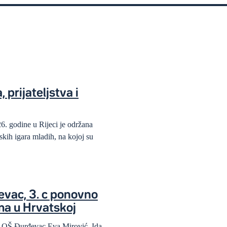
 prijateljstva i
6. godine u Rijeci je održana
kih igara mladih, na kojoj su
vac, 3. c ponovno
ma u Hrvatskoj
da OŠ Đurđevac Eva Mirović, Ida