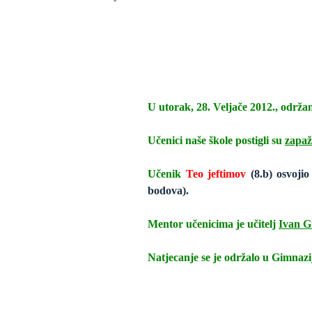
U utorak, 28. Veljače 2012., održa
Učenici naše škole postigli su
zapaž
Učenik
Teo jeftimov
(8.b) osvojio
bodova).
Mentor učenicima je učitelj
Ivan G
Natjecanje se je održalo u Gimnaz