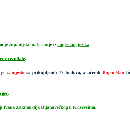
no je županijsko natjecanje iz
engleskog jezika
.
ene rezultate
.
 je
2. mjesto
sa prikupljenih 77 bodova, a učenik
Bojan Ban
bi
rgec
.
iji Ivana Zakmardija Dijanovečkog u Križevcima.