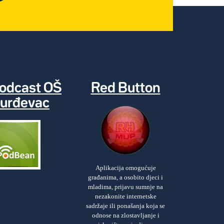
odcast OŠ
Red Button
urđevac
Aplikacija omogućuje
građanima, a osobito djeci i
mladima, prijavu sumnje na
nezakonite internetske
sadržaje ili ponašanja koja se
odnose na zlostavljanje i