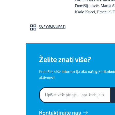
Domišljanović, Marija S
Karlo Kucel, Emanuel F
SVE OBAVIJESTI
Želite znati više?
Potražite više informacija oko našeg kurikulum
aktivnosti.
Kontaktirajte nas