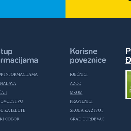
stup
Korisne
P
ormacijama
poveznice
Đ
UP INFORMACIJAMA
RJEČNICI
 NABAVA
AZOO
ČAJI
MZOM
NOVODSTVO
PRAVILNICI
E ZA IZLETE
ŠKOLA ZA ŽIVOT
KI ODBOR
GRAD ĐURĐEVAC