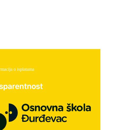
rmacija o isplatama
nsparentnost