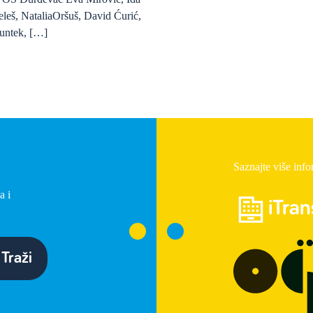
eleš, NataliaOršuš, David Ćurić,
untek, […]
Saznajte više info
a i
iTra
Traži