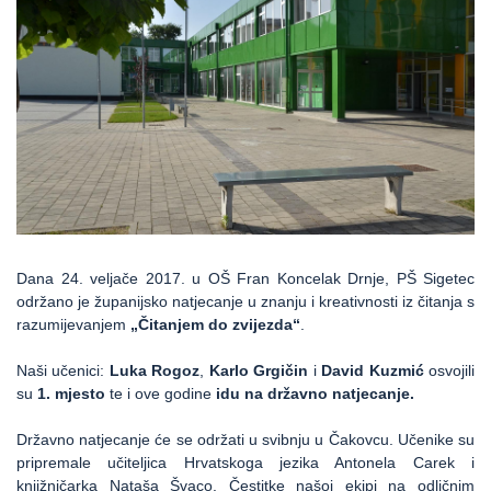
Dana 24. veljače 2017. u OŠ Fran Koncelak Drnje, PŠ Sigetec
održano je županijsko natjecanje u znanju i kreativnosti iz čitanja s
razumijevanjem
„Čitanjem do zvijezda“
.
Naši učenici:
Luka Rogoz
,
Karlo Grgičin
i
David Kuzmić
osvojili
su
1. mjesto
te i ove godine
idu na državno natjecanje.
Državno natjecanje će se održati u svibnju u Čakovcu. Učenike su
pripremale učiteljica Hrvatskoga jezika Antonela Carek i
knjižničarka Nataša Švaco. Čestitke našoj ekipi na odličnim