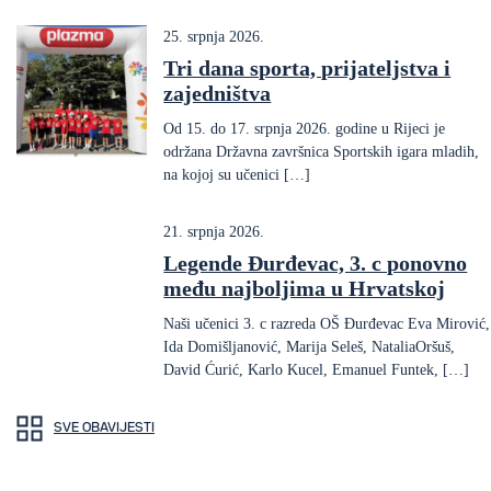
25. srpnja 2026.
Tri dana sporta, prijateljstva i
zajedništva
Od 15. do 17. srpnja 2026. godine u Rijeci je
održana Državna završnica Sportskih igara mladih,
na kojoj su učenici […]
21. srpnja 2026.
Legende Đurđevac, 3. c ponovno
među najboljima u Hrvatskoj
Naši učenici 3. c razreda OŠ Đurđevac Eva Mirović,
Ida Domišljanović, Marija Seleš, NataliaOršuš,
David Ćurić, Karlo Kucel, Emanuel Funtek, […]
SVE OBAVIJESTI