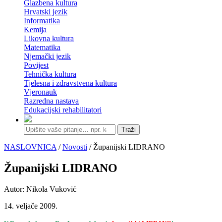
Glazbena kultura
Hrvatski jezik
Informatika
Kemija
Likovna kultura
Matematika
Njemački jezik
Povijest
Tehnička kultura
Tjelesna i zdravstvena kultura
Vjeronauk
Razredna nastava
Edukacijski rehabilitatori
Traži
NASLOVNICA
/
Novosti
/ Županijski LIDRANO
Županijski LIDRANO
Autor: Nikola Vuković
14. veljače 2009.