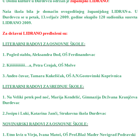
U Domu kulture u Đurđevcu održan je
županijski LIDRANO
!
Naša škola bila je domaćin ovogodišnjeg županijskog LIDRAN-a. U
Đurđevcu se u petak, 13.veljače 2009. godine okupilo 120 sudionika susreta
LIDRANO 2009.
Za državni LIDRANO predloženi su:
LITERARNI RADOVI ZA OSNOVNE ŠKOLE:
1. Pogled stablu, Aleksandra Đođ, OŠ Ferdinandovac
2. Kiššššššššš…a, Petra Crnjak, OŠ Molve
3. Anđeo čuvar, Tamara Kukelščak, OŠ A.N.Gostovinski Koprivnica
LITERARNI RADOVI ZA SREDNJE ŠKOLE:
1. Na Veliki petek pod noč, Marija Kenđelić, Gimnazija Dr.Ivana Kranjčeva
Đurđevac
2.Josipu i Luki, Katarina Janči, Strukovna škola Đurđevac
NOVINARSKI RADOVI ZA OSNOVNE ŠKOLE:
1. Etno kviz u Virju, Ivana Matoš, OŠ Prof.Blaž Mađer Novigrad Podravski