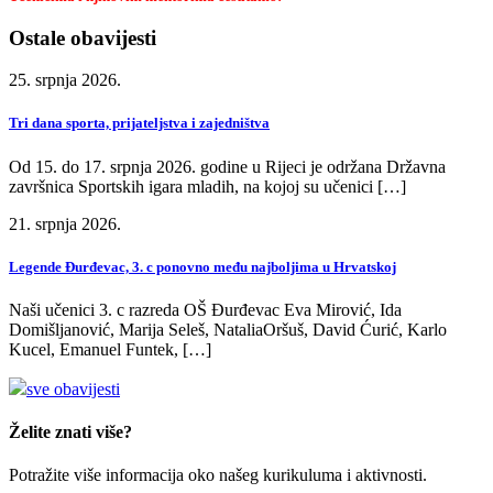
Ostale obavijesti
25. srpnja 2026.
Tri dana sporta, prijateljstva i zajedništva
Od 15. do 17. srpnja 2026. godine u Rijeci je održana Državna
završnica Sportskih igara mladih, na kojoj su učenici […]
21. srpnja 2026.
Legende Đurđevac, 3. c ponovno među najboljima u Hrvatskoj
Naši učenici 3. c razreda OŠ Đurđevac Eva Mirović, Ida
Domišljanović, Marija Seleš, NataliaOršuš, David Ćurić, Karlo
Kucel, Emanuel Funtek, […]
sve obavijesti
Želite znati više?
Potražite više informacija oko našeg kurikuluma i aktivnosti.