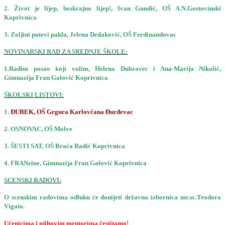
2. Život je lijep, beskrajno lijep!, Ivan Gundić, OŠ A.N.Gostovinski
Koprivnica
3. Zoljini putevi pakla, Jelena Dedaković, OŠ Ferdinandovac
NOVINARSKI RAD ZA SREDNJE ŠKOLE:
1.Radim posao koji volim, Helena Dubravec i Ana-Marija Nikolić,
Gimnazija Fran Galović Koprivnica
ŠKOLSKI LISTOVI:
1.
ĐUREK, OŠ Grgura Karlovčana Đurđevac
2. OSNOVAC, OŠ Molve
3. ŠESTI SAT, OŠ Braća Radić Koprivnica
4. FRANzine, Gimnazija Fran Galović Koprivnica
SCENSKI RADOVI:
O scenskim radovima odluku će donijeti državna izbornica mr.sc.Teodora
Vigato.
Učenicima i njihovim mentorima čestitamo!