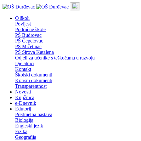
O školi
Povijest
Područne škole
PŠ Budrovac
PŠ Čepelovac
PŠ Mičetinac
PŠ Sirova Katalena
Odjeli za učenike s teškoćama u razvoju
Djelatnici
Kontakt
Školski dokumenti
Korisni dokumenti
Transparentnost
Novosti
Knjižnica
e-Dnevnik
Edutorij
Predmetna nastava
Biologija
Engleski jezik
Fizika
Geografija