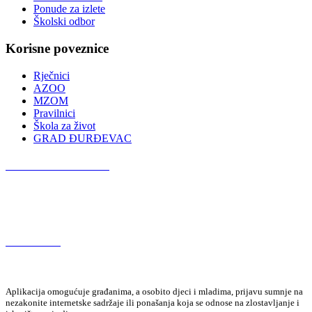
Ponude za izlete
Školski odbor
Korisne poveznice
Rječnici
AZOO
MZOM
Pravilnici
Škola za život
GRAD ĐURĐEVAC
Podcast OŠ Đurđevac
Red Button
Aplikacija omogućuje građanima, a osobito djeci i mladima, prijavu sumnje na
nezakonite internetske sadržaje ili ponašanja koja se odnose na zlostavljanje i