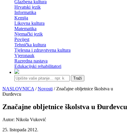
Glazbena kultura
Hrvatski jezik
Informatika
Kemija
Likovna kultura
Matematika
Njemački jezik
Povijest
Tehnička kultura
Tjelesna i zdravstvena kultura
Vjeronauk
Razredna nastava
Edukacijski rehabilitatori
Traži
NASLOVNICA
/
Novosti
/ Značajne obljetnice školstva u
Đurđevcu
Značajne obljetnice školstva u Đurđevcu
Autor: Nikola Vuković
25. listopada 2012.