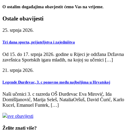
O ostalim događajima obavjestit ćemo Vas na vrijeme.
Ostale obavijesti
25. srpnja 2026.
Tri dana sporta, prijateljstva i zajedništva
Od 15. do 17. srpnja 2026. godine u Rijeci je održana Državna
završnica Sportskih igara mladih, na kojoj su učenici […]
21. srpnja 2026.
Legende Đurđevac, 3. c ponovno među najboljima u Hrvatskoj
Naši učenici 3. c razreda OŠ Đurđevac Eva Mirović, Ida
Domišljanović, Marija Seleš, NataliaOršuš, David Ćurić, Karlo
Kucel, Emanuel Funtek, […]
sve obavijesti
Želite znati više?