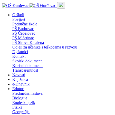
O školi
Povijest
Područne škole
PŠ Budrovac
PŠ Čepelovac
PŠ Mičetinac
PŠ Sirova Katalena
Odjeli za učenike s teškoćama u razvoju
Djelatnici
Kontakt
Školski dokumenti
Korisni dokumenti
Transparentnost
Novosti
Knjižnica
e-Dnevnik
Edutorij
Predmetna nastava
Biologija
Engleski jezik
Fizika
Geografija