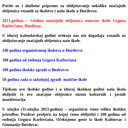
Počele su i službene pripreme za obilježavanje nekoliko značajnih
obljetnica vezanih za školstvo i našu školu u Đurđevcu.
2013.godina – Godina značajnih obljetnica osnovne škole Grgura
Karlovčana, Đurđevac
U idućoj kalendarskoj godini očekuje nas niz događaja vezanih uz
obilježavanje značajnih obljetnica naše škole.
240 godina organiziranog školstva u Đurđevcu
100 godina od rođenja Grgura Karlovčana
100 godina školske zgrade u Budrovcu
50 godina rada u sadašnjoj zgradi matične škole
Tijekom ove školske godine i u idućoj školskoj godini naša škola
obilježit će ove značajne obljetnice nizom kulturnih i javnih
manifestacija.
U ožujku (11.ožujka 2013.godine) – organizirat ćemo veliku školsku
priredbu; Pozdrav proljeću na kojoj ćemo obilježiti i 100 godina od
rođenja Grgura Karlovčana. Očekujemo goste iz škole Kalinovac i
Gimnazije Đurđevac.