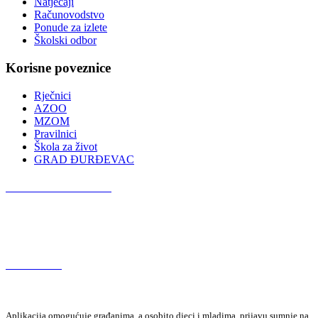
Natječaji
Računovodstvo
Ponude za izlete
Školski odbor
Korisne poveznice
Rječnici
AZOO
MZOM
Pravilnici
Škola za život
GRAD ĐURĐEVAC
Podcast OŠ Đurđevac
Red Button
Aplikacija omogućuje građanima, a osobito djeci i mladima, prijavu sumnje na