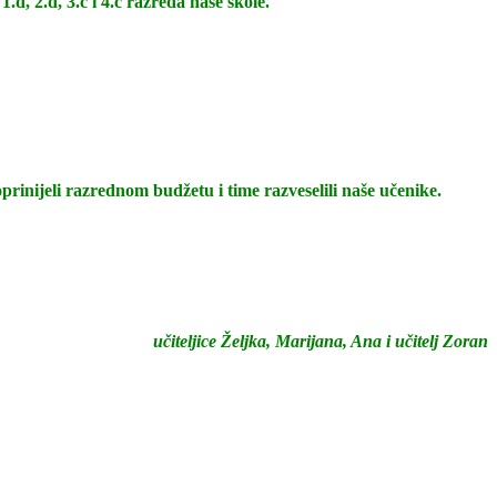
.d, 2.d, 3.c i 4.c razreda naše škole.
inijeli razrednom budžetu i time razveselili naše učenike.
učiteljice Željka, Marijana, Ana i učitelj Zoran