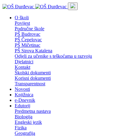
O školi
Povijest
Područne škole
PŠ Budrovac
PŠ Čepelovac
PŠ Mičetinac
PŠ Sirova Katalena
Odjeli za učenike s teškoćama u razvoju
Djelatnici
Kontakt
Školski dokumenti
Korisni dokumenti
Transparentnost
Novosti
Knjižnica
e-Dnevnik
Edutorij
Predmetna nastava
Biologija
Engleski jezik
Fizika
Geografija