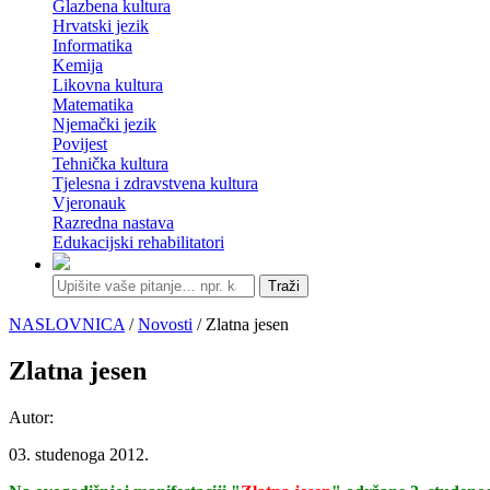
Glazbena kultura
Hrvatski jezik
Informatika
Kemija
Likovna kultura
Matematika
Njemački jezik
Povijest
Tehnička kultura
Tjelesna i zdravstvena kultura
Vjeronauk
Razredna nastava
Edukacijski rehabilitatori
Traži
NASLOVNICA
/
Novosti
/ Zlatna jesen
Zlatna jesen
Autor:
03. studenoga 2012.