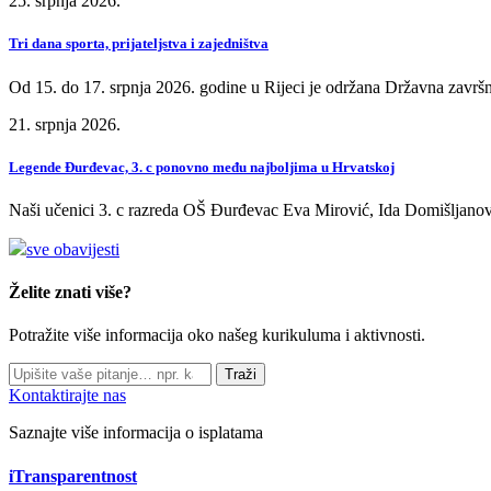
25. srpnja 2026.
Tri dana sporta, prijateljstva i zajedništva
Od 15. do 17. srpnja 2026. godine u Rijeci je održana Državna završn
21. srpnja 2026.
Legende Đurđevac, 3. c ponovno među najboljima u Hrvatskoj
Naši učenici 3. c razreda OŠ Đurđevac Eva Mirović, Ida Domišljanov
sve obavijesti
Želite znati više?
Potražite više informacija oko našeg kurikuluma i aktivnosti.
Traži
Kontaktirajte nas
Saznajte više informacija o isplatama
iTransparentnost