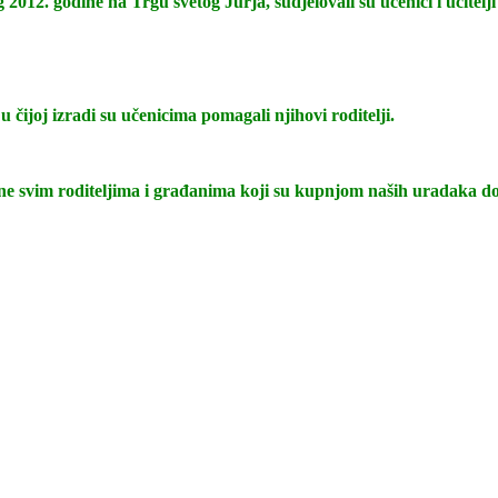
2012. godine na Trgu svetog Jurja, sudjelovali su učenici i učitelji 1
u čijoj izradi su učenicima pomagali njihovi roditelji.
e svim roditeljima i građanima koji su kupnjom naših uradaka dopr