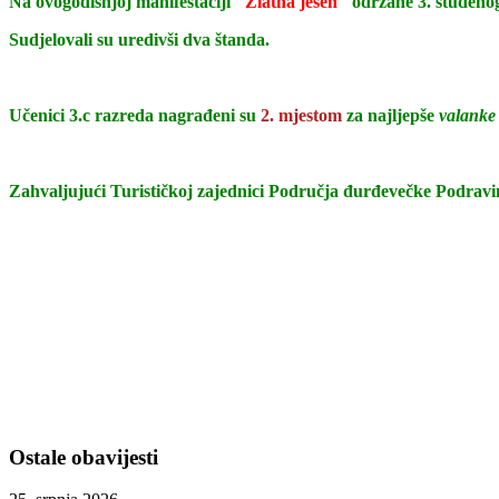
Na ovogodišnjoj manifestaciji "
Zlatna jesen
" održane 3. studenog 
Sudjelovali su uredivši dva štanda.
Učenici 3.c razreda nagrađeni su
2. mjestom
za najljepše
valanke
Zahvaljujući Turističkoj zajednici Područja đurđevečke Podravin
Ostale obavijesti