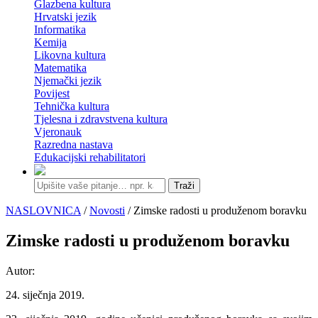
Glazbena kultura
Hrvatski jezik
Informatika
Kemija
Likovna kultura
Matematika
Njemački jezik
Povijest
Tehnička kultura
Tjelesna i zdravstvena kultura
Vjeronauk
Razredna nastava
Edukacijski rehabilitatori
Traži
NASLOVNICA
/
Novosti
/ Zimske radosti u produženom boravku
Zimske radosti u produženom boravku
Autor:
24. siječnja 2019.