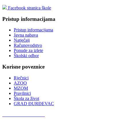
Facebook stranica škole
Pristup informacijama
Pristup informacijama
Javna nabava
Natječaji
Računovodstvo
Ponude za izlete
Školski odbor
Korisne poveznice
Rječnici
AZOO
MZOM
Pravilnici
Škola za život
GRAD ĐURĐEVAC
Podcast OŠ Đurđevac