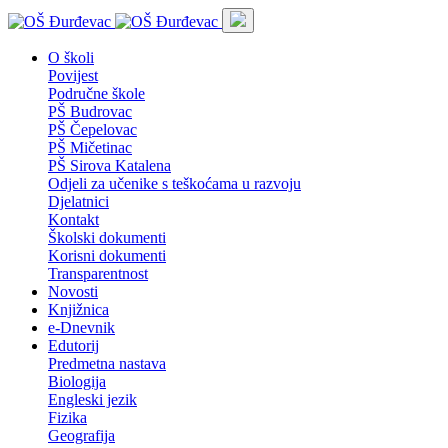
O školi
Povijest
Područne škole
PŠ Budrovac
PŠ Čepelovac
PŠ Mičetinac
PŠ Sirova Katalena
Odjeli za učenike s teškoćama u razvoju
Djelatnici
Kontakt
Školski dokumenti
Korisni dokumenti
Transparentnost
Novosti
Knjižnica
e-Dnevnik
Edutorij
Predmetna nastava
Biologija
Engleski jezik
Fizika
Geografija