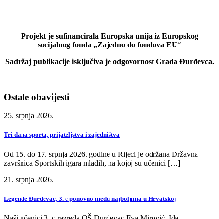
Projekt je sufinancirala Europska unija iz Europskog
socijalnog fonda „Zajedno do fondova EU“
Sadržaj publikacije isključiva je odgovornost Grada Đurđevca.
Ostale obavijesti
25. srpnja 2026.
Tri dana sporta, prijateljstva i zajedništva
Od 15. do 17. srpnja 2026. godine u Rijeci je održana Državna
završnica Sportskih igara mladih, na kojoj su učenici […]
21. srpnja 2026.
Legende Đurđevac, 3. c ponovno među najboljima u Hrvatskoj
Naši učenici 3. c razreda OŠ Đurđevac Eva Mirović, Ida