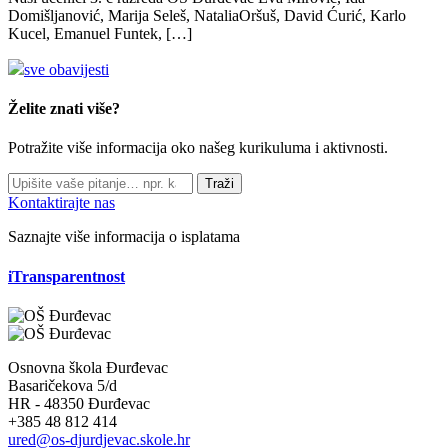
Domišljanović, Marija Seleš, NataliaOršuš, David Ćurić, Karlo
Kucel, Emanuel Funtek, […]
sve obavijesti
Želite znati više?
Potražite više informacija oko našeg kurikuluma i aktivnosti.
Traži
Kontaktirajte nas
Saznajte više informacija o isplatama
iTransparentnost
Osnovna škola Đurđevac
Basaričekova 5/d
HR - 48350 Đurđevac
+385 48 812 414
ured@os-djurdjevac.skole.hr