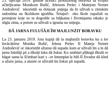
23. siječnja 2019. godine učenici produženog boravka sa svojim
učiteljicama Monikom Bušić, Jelenom Prelec i Matejom Nemet
Andrašević iskoristili su dolazak snijega da bi uživali u zimskim
radostima na školskom igralištu. Šetajući oko škole zapažali su
promjene koje su se dogodile sa biljkama i životinjama otkako je
stigla zima, a potom su uživali u igrama na snijegu.
D
Ă JARNA FULUŠ
ĂJI
ȊM MAJLUN
ŹIT BORAVKU
La 23. januaru 2019. Anu kupiji dă la majlunźit boravku ku a lor
ȋnvăcătórur Monika Bušić, Jelena Prelec šȋ Mateja Nemet
Andrašević or iskoristilit ažunsu dă supada kum ar uživali ȋm a lu dă
jarna fulušăji pă a iškulji loku dă žukat. Ku umblari pȋlăngă iškulă or
băgat sama la šćimbari kari s –or ȋntumplat la bilś šȋ živadur dă kȋnd
u ažuns jarna, a atunśe or uživalit ȋm žokur pă supadă.