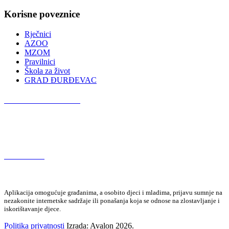
Korisne poveznice
Rječnici
AZOO
MZOM
Pravilnici
Škola za život
GRAD ĐURĐEVAC
Podcast OŠ Đurđevac
Red Button
Aplikacija omogućuje građanima, a osobito djeci i mladima, prijavu sumnje na
nezakonite internetske sadržaje ili ponašanja koja se odnose na zlostavljanje i
iskorištavanje djece.
Politika privatnosti
Izrada: Avalon 2026.