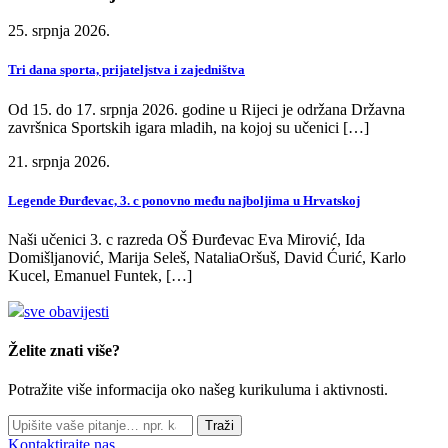
25. srpnja 2026.
Tri dana sporta, prijateljstva i zajedništva
Od 15. do 17. srpnja 2026. godine u Rijeci je održana Državna
završnica Sportskih igara mladih, na kojoj su učenici […]
21. srpnja 2026.
Legende Đurđevac, 3. c ponovno među najboljima u Hrvatskoj
Naši učenici 3. c razreda OŠ Đurđevac Eva Mirović, Ida
Domišljanović, Marija Seleš, NataliaOršuš, David Ćurić, Karlo
Kucel, Emanuel Funtek, […]
sve obavijesti
Želite znati više?
Potražite više informacija oko našeg kurikuluma i aktivnosti.
Traži
Kontaktirajte nas