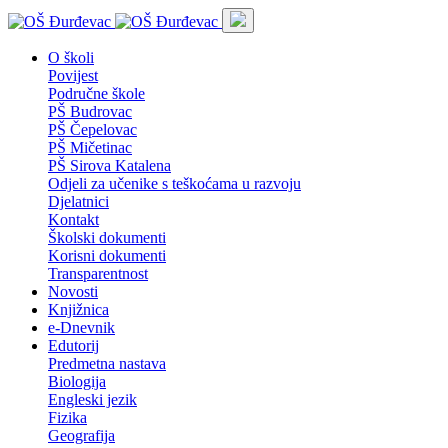
O školi
Povijest
Područne škole
PŠ Budrovac
PŠ Čepelovac
PŠ Mičetinac
PŠ Sirova Katalena
Odjeli za učenike s teškoćama u razvoju
Djelatnici
Kontakt
Školski dokumenti
Korisni dokumenti
Transparentnost
Novosti
Knjižnica
e-Dnevnik
Edutorij
Predmetna nastava
Biologija
Engleski jezik
Fizika
Geografija