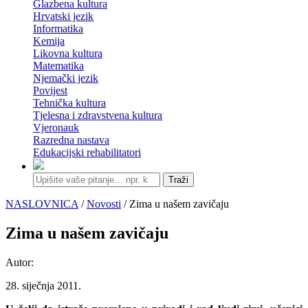
Glazbena kultura
Hrvatski jezik
Informatika
Kemija
Likovna kultura
Matematika
Njemački jezik
Povijest
Tehnička kultura
Tjelesna i zdravstvena kultura
Vjeronauk
Razredna nastava
Edukacijski rehabilitatori
Traži
NASLOVNICA
/
Novosti
/ Zima u našem zavičaju
Zima u našem zavičaju
Autor:
28. siječnja 2011.