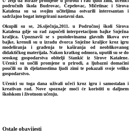
U želji da istraže promjene u prirodi i rad ljudi zimi, učenici
područnih škola Budrovac, Čepelovac, Mičetinac i Sirova
Katalena su sa svojim učiteljima ostvarili interesantan i
sadržajno bogat integrirani nastavni dan.
Okupili su se, 26.siječnja,2011. u Područnoj školi Sirova
Katalena gdje su rad započeli interpretacijom bajke Snježna
kraljica. Upoznavši se s pustolovinama glavnih likova ove
bajke, krenuli su u izradu dvorca Snježne kraljice kroz igru
modeliranja i građenja te kaširanja od neoblikovanog
didaktičkog materijala. Nakon kratkog odmora, uputili su se do
seoskog gospodarstva obitelji Stankić iz Sirove Katalene.
Učenici su uočili promjene u prirodi, a ljubazni domaćini
poučili su ih djelatnostima ljudi zimi te pokazali svoje veliko
gospodarstvo.
Učenici su toga dana uživali učeći kroz igru i samostalan i
kreativan rad. Nove spoznaje moći će koristiti u daljnem
školskom i životnom učenju.
Ostale obavijesti