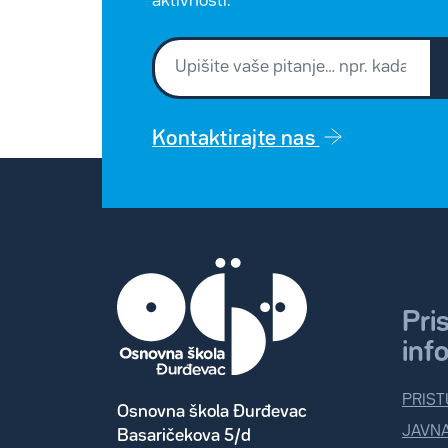
aktivnosti.
Kontaktirajte nas
Pri
inf
PRIST
Osnovna škola Đurđevac
JAVN
Basaričekova 5/d