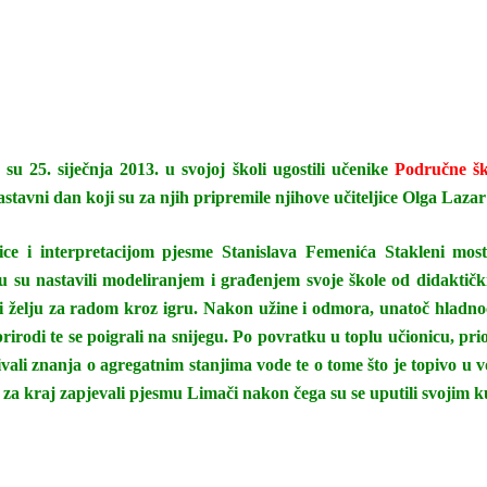
su 25. siječnja 2013. u svojoj školi ugostili učenike
Područne šk
nastavni dan koji su za njih pripremile njihove učiteljice Olga Laza
e i interpretacijom pjesme Stanislava Femenića Stakleni most 
vu su nastavili modeliranjem i građenjem svoje škole od didaktičk
 i želju za radom kroz igru. Nakon užine i odmora, unatoč hladnoći,
rirodi te se poigrali na snijegu. Po povratku u toplu učionicu, pr
vali znanja o agregatnim stanjima vode te o tome što je topivo u v
 za kraj zapjevali pjesmu Limači nakon čega su se uputili svojim 