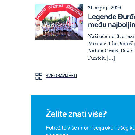
21. srpnja 2026.
Legende Đurđe
među najbolji
Naši učenici 3. c ra
Mirović, Ida Domišlj
NataliaOršuš, David
Funtek, […]
SVE OBAVIJESTI
Želite znati više?
Potražite više informacija oko našeg k