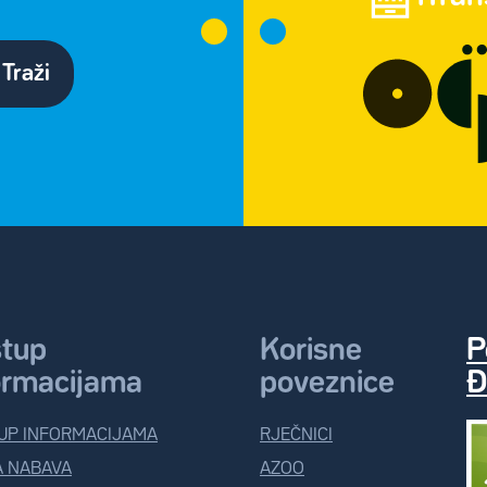
Traži
stup
Korisne
P
ormacijama
poveznice
Đ
UP INFORMACIJAMA
RJEČNICI
A NABAVA
AZOO