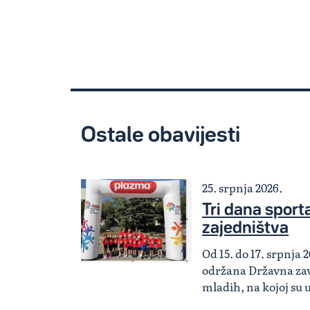
Ostale obavijesti
25. srpnja 2026.
Tri dana sporta,
zajedništva
Od 15. do 17. srpnja 2
održana Državna zav
mladih, na kojoj su 