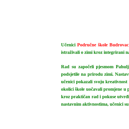
Učenici
Područne škole Budrovac
istraživali o zimi kroz integrirani 
Rad su započeli pjesmom Pahuljic
podsjetile na prirodu zimi. Nasta
učenici pokazali svoju kreativnost
okolici škole uočavali promjene u p
kroz praktičan rad i pokuse utvrđi
nastavnim aktivnostima, učenici su