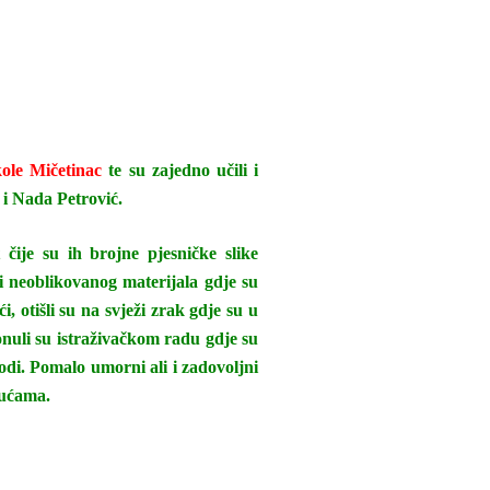
ole Mičetinac
te su zajedno učili i
r i Nada Petrović.
čije su ih brojne pjesničke slike
i neoblikovanog materijala gdje su
 otišli su na svježi zrak gdje su u
ionuli su istraživačkom radu gdje su
odi. Pomalo umorni ali i zadovoljni
kućama.