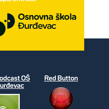
odcast OŠ
Red Button
urđevac