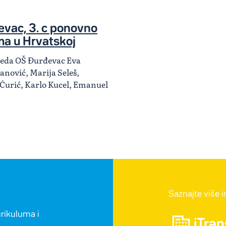
vac, 3. c ponovno
ma u Hrvatskoj
zreda OŠ Đurđevac Eva
anović, Marija Seleš,
 Ćurić, Karlo Kucel, Emanuel
Saznajte više 
urikuluma i
iTra