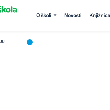
O školi
Novosti
Knjižnic
AJU