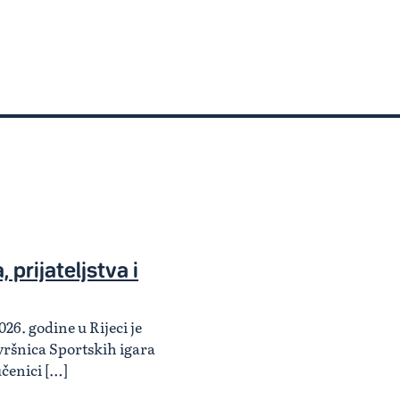
 prijateljstva i
026. godine u Rijeci je
ršnica Sportskih igara
učenici […]