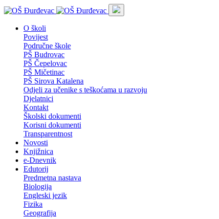
O školi
Povijest
Područne škole
PŠ Budrovac
PŠ Čepelovac
PŠ Mičetinac
PŠ Sirova Katalena
Odjeli za učenike s teškoćama u razvoju
Djelatnici
Kontakt
Školski dokumenti
Korisni dokumenti
Transparentnost
Novosti
Knjižnica
e-Dnevnik
Edutorij
Predmetna nastava
Biologija
Engleski jezik
Fizika
Geografija