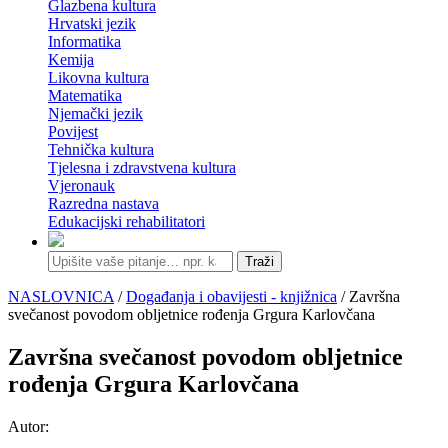
Glazbena kultura
Hrvatski jezik
Informatika
Kemija
Likovna kultura
Matematika
Njemački jezik
Povijest
Tehnička kultura
Tjelesna i zdravstvena kultura
Vjeronauk
Razredna nastava
Edukacijski rehabilitatori
Traži
NASLOVNICA
/
Događanja i obavijesti - knjižnica
/ Završna
svečanost povodom obljetnice rođenja Grgura Karlovčana
Završna svečanost povodom obljetnice
rođenja Grgura Karlovčana
Autor: