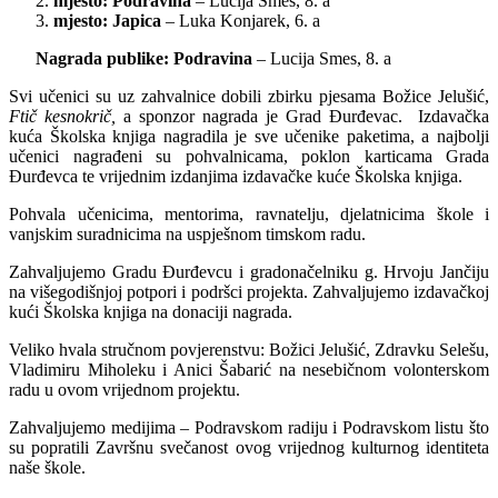
mjesto: Podravina
– Lucija Smes, 8. a
mjesto:
Japica
– Luka Konjarek, 6. a
Nagrada publike:
Podravina
– Lucija Smes, 8. a
Svi učenici su uz zahvalnice dobili zbirku pjesama Božice Jelušić,
Ftič kesnokrič,
a sponzor nagrada je Grad Đurđevac. Izdavačka
kuća Školska knjiga nagradila je sve učenike paketima, a najbolji
učenici nagrađeni su pohvalnicama, poklon karticama Grada
Đurđevca te vrijednim izdanjima izdavačke kuće Školska knjiga.
Pohvala učenicima, mentorima, ravnatelju, djelatnicima škole i
vanjskim suradnicima na uspješnom timskom radu.
Zahvaljujemo Gradu Đurđevcu i gradonačelniku g. Hrvoju Jančiju
na višegodišnjoj potpori i podršci projekta. Zahvaljujemo izdavačkoj
kući Školska knjiga na donaciji nagrada.
Veliko hvala stručnom povjerenstvu: Božici Jelušić, Zdravku Selešu,
Vladimiru Miholeku i Anici Šabarić na nesebičnom volonterskom
radu u ovom vrijednom projektu.
Zahvaljujemo medijima – Podravskom radiju i Podravskom listu što
su popratili Završnu svečanost ovog vrijednog kulturnog identiteta
naše škole.