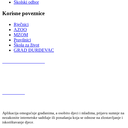
Školski odbor
Korisne poveznice
Rječnici
AZOO
MZOM
Pravilnici
Škola za život
GRAD ĐURĐEVAC
Podcast OŠ Đurđevac
Red Button
Aplikacija omogućuje građanima, a osobito djeci i mladima, prijavu sumnje na
nezakonite internetske sadržaje ili ponašanja koja se odnose na zlostavljanje i
iskorištavanje djece.