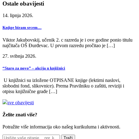
Ostale obavijesti
14. lipnja 2026.
Knjige biram srcem…
Viktor Jakubovskij, učenik 2. c razreda je i ove godine ponio titulu
najčitača OŠ Đurđevac. U prvom razredu pročitao je […]
27. svibnja 2026.
“Staro za novo” – akcija u knjižnici
U knjižnici su izložene OTPISANE knjige (lektirni naslovi,
slobodni fond, slikovnice). Prema Pravilniku o zaštiti, reviziji i
otpisu knjižnične građe […]
sve obavijesti
Želite znati više?
Potražite više informacija oko našeg kurikuluma i aktivnosti.
Traži