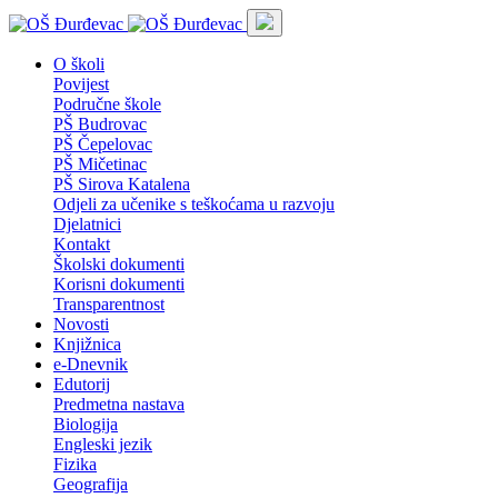
O školi
Povijest
Područne škole
PŠ Budrovac
PŠ Čepelovac
PŠ Mičetinac
PŠ Sirova Katalena
Odjeli za učenike s teškoćama u razvoju
Djelatnici
Kontakt
Školski dokumenti
Korisni dokumenti
Transparentnost
Novosti
Knjižnica
e-Dnevnik
Edutorij
Predmetna nastava
Biologija
Engleski jezik
Fizika
Geografija