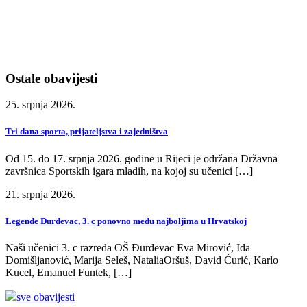
Ostale obavijesti
25. srpnja 2026.
Tri dana sporta, prijateljstva i zajedništva
Od 15. do 17. srpnja 2026. godine u Rijeci je održana Državna
završnica Sportskih igara mladih, na kojoj su učenici […]
21. srpnja 2026.
Legende Đurđevac, 3. c ponovno među najboljima u Hrvatskoj
Naši učenici 3. c razreda OŠ Đurđevac Eva Mirović, Ida
Domišljanović, Marija Seleš, NataliaOršuš, David Ćurić, Karlo
Kucel, Emanuel Funtek, […]
sve obavijesti