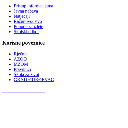
Pristup informacijama
Javna nabava
Natječaji
Računovodstvo
Ponude za izlete
Školski odbor
Korisne poveznice
Rječnici
AZOO
MZOM
Pravilnici
Škola za život
GRAD ĐURĐEVAC
Podcast OŠ Đurđevac
Red Button