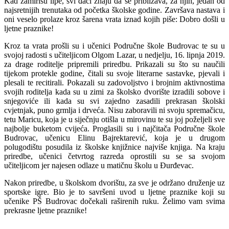
Kad zamirišu lipe, svi đaci znaju da se približava, za njih, jedan od
najsretnijih trenutaka od početka školske godine. Završava nastava i
oni veselo prolaze kroz šarena vrata iznad kojih piše: Dobro došli u
ljetne praznike!
Kroz ta vrata prošli su i učenici Područne škole Budrovac te su u
svojoj radosti s učiteljicom Olgom Lazar, u nedjelju, 16. lipnja 2019.
za drage roditelje pripremili priredbu. Prikazali su što su naučili
tijekom protekle godine, čitali su svoje literarne sastavke, pjevali i
plesali te recitirali. Pokazali su zadovoljstvo i brojnim aktivnostima
svojih roditelja kada su u zimi za školsko dvorište izradili sobove i
snjegoviće ili kada su svi zajedno zasadili prekrasan školski
cvjetnjak, puno grmlja i drveća. Nisu zaboravili ni svoju spremačicu,
tetu Maricu, koja je u siječnju otišla u mirovinu te su joj poželjeli sve
najbolje buketom cvijeća. Proglasili su i najčitača Područne škole
Budrovac, učenicu Elinu Bajrektarević, koja je u drugom
polugodištu posudila iz školske knjižnice najviše knjiga. Na kraju
priredbe, učenici četvrtog razreda oprostili su se sa svojom
učiteljicom jer najesen odlaze u matičnu školu u Đurđevac.
Nakon priredbe, u školskom dvorištu, za sve je održano druženje uz
sportske igre. Bio je to savršeni uvod u ljetne praznike koji su
učenike PŠ Budrovac dočekali raširenih ruku. Želimo vam svima
prekrasne ljetne praznike!