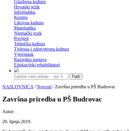
Glazbena kultura
Hrvatski jezik
Informatika
Kemija
Likovna kultura
Matematika
Njemački jezik
Povijest
Tehnička kultura
Tjelesna i zdravstvena kultura
Vjeronauk
Razredna nastava
Edukacijski rehabilitatori
Traži
NASLOVNICA
/
Novosti
/ Završna priredba u PŠ Budrovac
Završna priredba u PŠ Budrovac
Autor:
20. lipnja 2019.