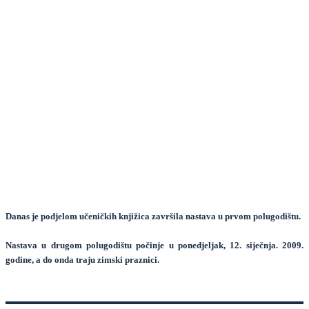
Danas je podjelom učeničkih knjižica završila nastava u prvom polugodištu.
Nastava u drugom polugodištu počinje u ponedjeljak,
12. siječnja. 2009.
godine
, a do onda traju zimski praznici.