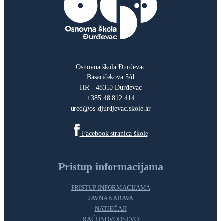
Osnovna škola Đurđevac
Basaričekova 5/d
HR - 48350 Đurđevac
+385 48 812 414
ured@os-djurdjevac.skole.hr
Facebook stranica škole
Pristup informacijama
PRISTUP INFORMACIJAMA
JAVNA NABAVA
NATJEČAJI
RAČUNOVODSTVO