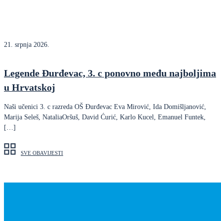
21. srpnja 2026.
Legende Đurđevac, 3. c ponovno među najboljima
u Hrvatskoj
Naši učenici 3. c razreda OŠ Đurđevac Eva Mirović, Ida Domišljanović,
Marija Seleš, NataliaOršuš, David Ćurić, Karlo Kucel, Emanuel Funtek,
[…]
SVE OBAVIJESTI