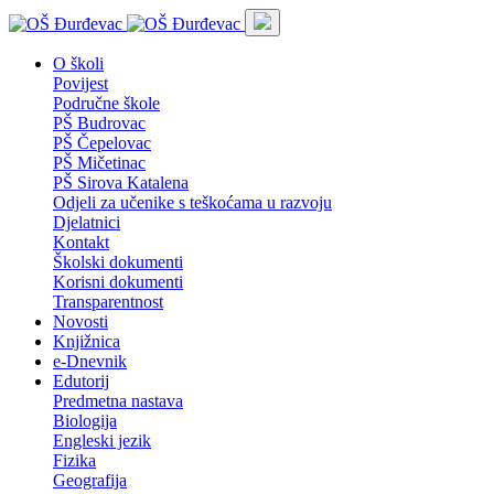
O školi
Povijest
Područne škole
PŠ Budrovac
PŠ Čepelovac
PŠ Mičetinac
PŠ Sirova Katalena
Odjeli za učenike s teškoćama u razvoju
Djelatnici
Kontakt
Školski dokumenti
Korisni dokumenti
Transparentnost
Novosti
Knjižnica
e-Dnevnik
Edutorij
Predmetna nastava
Biologija
Engleski jezik
Fizika
Geografija