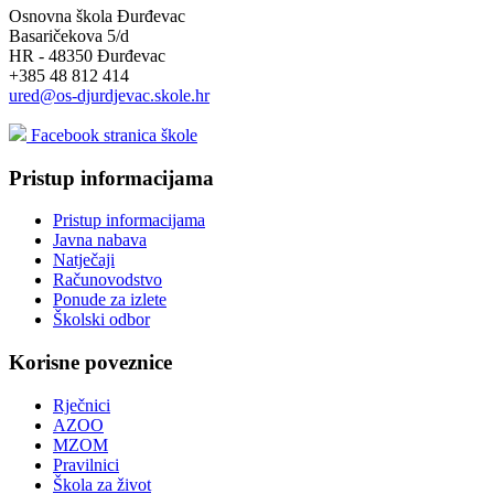
Osnovna škola Đurđevac
Basaričekova 5/d
HR - 48350 Đurđevac
+385 48 812 414
ured@os-djurdjevac.skole.hr
Facebook stranica škole
Pristup informacijama
Pristup informacijama
Javna nabava
Natječaji
Računovodstvo
Ponude za izlete
Školski odbor
Korisne poveznice
Rječnici
AZOO
MZOM
Pravilnici
Škola za život