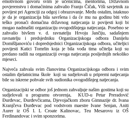
emotivnom govoru svim je učenicima, mentorima, Državnom
povjerenstvu i domaćinima zahvalio Franjo Čičak, Viši savjetnik za
povijest pri Agenciji za odgoj i obrazovanje. Među ostalim, istaknuo
je da je organizacija bila savršena i da će mu na godinu biti vrlo
teško pronaći domaćina državnog natjecanja iz povijesti koji bi
mogao nadmašiti organizaciju ovogodišnjega natjecanja. Posebno se
zahvalio bivšem v. d. ravnatelju Hrvoju Jančiju, sadašnjem
ravnatelju i predsjedniku Organizacijskoga odbora Danijelu
Domišljanoviću i dopredsjednici Organizacijskoga odbora, učiteljici
povijesti Katici Tomrlin koja je bila vođa tima učitelja koji su
predano radili na organizaciji ovoga natjecanja posljednjih nekoliko
mjeseci.
Najveća zahvala svim članovima Organizacijskoga odbora i svim
ostalim djelatnicima škole koji su sudjelovali u pripremi natjecanja
bile su iskrene pohvale svih sudionika ovogodišnjeg natjecanja.
Organizacijski se odbor još jednom zahvaljuje našim gostima koji su
sudjelovali u programu otvorenja, KUD-u Petar Preradović
Đurđevac, Đurđevčicama, Djevojačkom zboru Gimnazije dr. Ivana
Kranjčeva Đurđevac pod vodstvom maestre Ivane Senjan, Aniti
Aurer iz OŠ I. L Croate Kalinovac, Teu Mesarovu iz OŠ
Ferdinandovac i svim sponzorima.