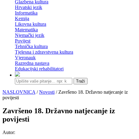
Glazbena kultura
Hrvatski jezik
Informatika
Kemija
Likovna kultura
Matematika
Njemački jezik
Povijest
Tehnička kultura
Tjelesna i zdravstvena kultura
Vjeronauk
Razredna nastava
Edukacijski rehabilitatori
Traži
NASLOVNICA
/
Novosti
/ Završeno 18. Državno natjecanje iz
povijesti
Završeno 18. Državno natjecanje iz
povijesti
Autor: