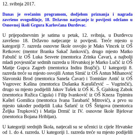
12. svibnja 2017.
Danas je svečanim programom, dodjelom priznanja i nagrada
završeno ovogodišnje, 18. Državno natjecanje iz povijesti održano u
Osnovnoj školi Grgura Karlovčana Đurđevac.
U prijepodnevnim je satima u petak, 12. svibnja, u Đurđevcu
završeno 18. Državno natjecanje iz povijesti. Treće mjesto u
kategoriji 7. razreda osnovne škole osvojio je Maks Vincek iz OŠ
Retkovec (mentor Branka Sakač Janković), drugo mjesto Matko
Fabulić iz OŠ Luka Sesvete (mentorica Zrinka Ćavar), a najbolji
mladi povjesničar sedmih razreda u Hrvatskoj je Marko Lučić iz OŠ
Matije Gupca Zagreb (mentorica Indira Brajčić). U kategoriji 8.
razreda treće su mjesto osvojili Antun Simić iz OŠ Antun Mihanović
Slavonski Brod (mentorica Sanela Ćavar) i Tomislav Antić iz OŠ
Vugrovec Kašina (mentorica Dušanka Karašičević – Vugrinčić),
drugo su mjesto podijelili Jakov Tušek iz OŠ K. Š. Gjalskog Zabok
(mentorica Ružica Cigula) i Filip Ivanković iz OŠ Kneza Trpimira
Kaštel Gomilica (mentorica Ivana Tarabarić Mitrović), a prvo su
mjesto također podijelili Luka Šafarić iz OŠ Štrigova (mentorica
Željka Trupković) i Matija Drmić iz IV. osnovne škole Bjelovar
(mentorica Bojana Hribljan).
U kategoriji srednjih škola, natjecali su se učenici iz cijele Hrvatske
od 1. do 4. razreda. U kategoriji 1. razreda treće su mjesto podijelili