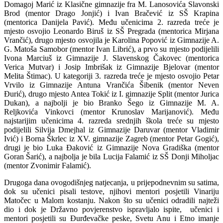
Domagoj Marić iz Klasične gimnazije fra M. Lanosovića Slavonski
Brod (mentor Drago Jonjić) i Ivan Bračević iz SŠ Krapina
(mentorica Danijela Pavić). Među učenicima 2. razreda treće je
mjesto osvojio Leonardo Biruš iz SŠ Pregrada (mentorica Mirjana
Vrančić), drugo mjesto osvojila je Karolina Popović iz Gimnazije A.
G. Matoša Samobor (mentor Ivan Librić), a prvo su mjesto podijelili
Ivona Marciuš iz Gimnazije J. Slavenskog Čakovec (mentorica
Verica Mutvar) i Josip Imbrišak iz Gimnazije Bjelovar (mentor
Melita Štimac). U kategoriji 3. razreda treće je mjesto osvojio Petar
Vrvilo iz Gimnazije Antuna Vrančića Šibenik (mentor Neven
Đurić), drugo mjesto Antea Tokić iz I. gimnazije Split (mentor Jurica
Dukan), a najbolji je bio Branko Šego iz Gimnazije M. A.
Reljkovića Vinkovci (mentor Krunoslav Marijanović). Među
najstarijim učenicima 4. razreda srednjih škola treće su mjesto
podijelili Silvija Dmejhal iz Gimnazije Daruvar (mentor Vladimir
Ivić) i Borna Škrlec iz XV. gimnazije Zagreb (mentor Petar Gogić),
drugi je bio Luka Đaković iz Gimnazije Nova Gradiška (mentor
Goran Šarić), a najbolja je bila Lucija Falamić iz SŠ Donji Miholjac
(mentor Zvonimir Falamić).
Drugoga dana ovogodišnjeg natjecanja, u prijepodnevnim su satima,
dok su učenici pisali testove, njihovi mentori posjetili Vinariju
Matočec u Malom kostanju. Nakon što su učenici odradili najteži
dio i dok je Državno povjerenstvo ispravljalo ispite, učenici i
mentori posjetili su Đurđevačke peske, Svetu Anu i Etno imanje