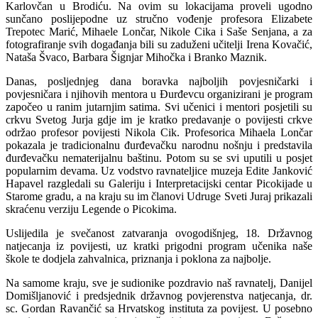
Karlovčan u Brodiću. Na ovim su lokacijama proveli ugodno
sunčano poslijepodne uz stručno vođenje profesora Elizabete
Trepotec Marić, Mihaele Lončar, Nikole Cika i Saše Senjana, a za
fotografiranje svih događanja bili su zaduženi učitelji Irena Kovačić,
Nataša Švaco, Barbara Šignjar Mihočka i Branko Maznik.
Danas, posljednjeg dana boravka najboljih povjesničarki i
povjesničara i njihovih mentora u Đurđevcu organizirani je program
započeo u ranim jutarnjim satima. Svi učenici i mentori posjetili su
crkvu Svetog Jurja gdje im je kratko predavanje o povijesti crkve
održao profesor povijesti Nikola Cik. Profesorica Mihaela Lončar
pokazala je tradicionalnu đurđevačku narodnu nošnju i predstavila
đurđevačku nematerijalnu baštinu. Potom su se svi uputili u posjet
popularnim devama. Uz vodstvo ravnateljice muzeja Edite Janković
Hapavel razgledali su Galeriju i Interpretacijski centar Picokijade u
Starome gradu, a na kraju su im članovi Udruge Sveti Juraj prikazali
skraćenu verziju Legende o Picokima.
Uslijedila je svečanost zatvaranja ovogodišnjeg, 18. Državnog
natjecanja iz povijesti, uz kratki prigodni program učenika naše
škole te dodjela zahvalnica, priznanja i poklona za najbolje.
Na samome kraju, sve je sudionike pozdravio naš ravnatelj, Danijel
Domišljanović i predsjednik državnog povjerenstva natjecanja, dr.
sc. Gordan Ravančić sa Hrvatskog instituta za povijest. U posebno