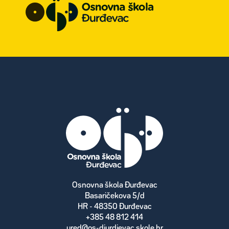
Osnovna škola Đurđevac
Basaričekova 5/d
HR - 48350 Đurđevac
+385 48 812 414
ured@os-djurdjevac.skole.hr