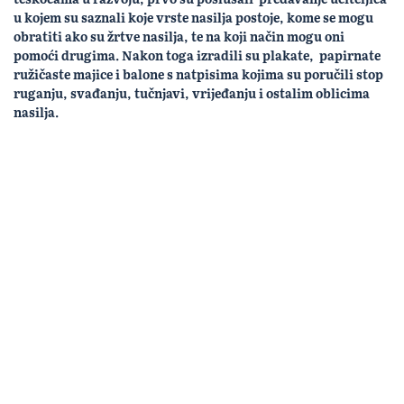
u kojem su saznali koje vrste nasilja postoje, kome se mogu
obratiti ako su žrtve nasilja, te na koji način mogu oni
pomoći drugima. Nakon toga izradili su plakate, papirnate
ružičaste majice i balone s natpisima kojima su poručili stop
ruganju, svađanju, tučnjavi, vrijeđanju i ostalim oblicima
nasilja.