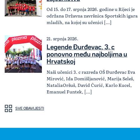
Od 15. do 17. srpnja 2026. godine u Rijeci je
održana Državna završnica Sportskih igara
mladih, na kojoj su učenici […]
21. srpnja 2026.
Legende Đurđevac, 3. c
ponovno među najboljima u
Hrvatskoj
Naši učenici 3. c razreda OŠ Đurđevac Eva
Mirović, Ida Domišljanović, Marija Seleš,
NataliaOršuš, David Ćurić, Karlo Kucel,
Emanuel Funtek, […]
SVE OBAVIJESTI