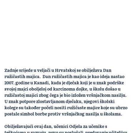
Zadnje srijede u veljači u Hrvatskoj se obilježava Dan
ružičastih majica. Dan ružičastih majica je kao ideja nastao
2007. godine u Kanadi, kada je dječak koji je u znak podrške
svojoj majci oboljeloj od karcinoma dojke, u školu došao u
ružičastoj majici zbog čega je bio izložen vršnjačkom nasilju.
U znak potpore zlostavljanom dječaku, njegovi školski
kolege su također počeli nositi ružičaste majice koje su ubrzo
postale simbol borbe protiv vršnjačkog nasilja u školama.
Obilježavajući ovaj dan, učenici Odjela za učenike s
teškoćama u razvoju, prvo su poslušali predavanje učiteljica