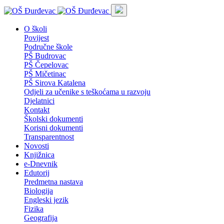
O školi
Povijest
Područne škole
PŠ Budrovac
PŠ Čepelovac
PŠ Mičetinac
PŠ Sirova Katalena
Odjeli za učenike s teškoćama u razvoju
Djelatnici
Kontakt
Školski dokumenti
Korisni dokumenti
Transparentnost
Novosti
Knjižnica
e-Dnevnik
Edutorij
Predmetna nastava
Biologija
Engleski jezik
Fizika
Geografija