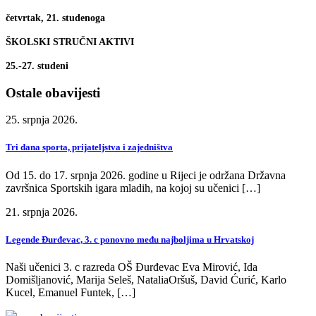
četvrtak, 21. studenoga
ŠKOLSKI STRUČNI AKTIVI
25.-27. studeni
Ostale obavijesti
25. srpnja 2026.
Tri dana sporta, prijateljstva i zajedništva
Od 15. do 17. srpnja 2026. godine u Rijeci je održana Državna
završnica Sportskih igara mladih, na kojoj su učenici […]
21. srpnja 2026.
Legende Đurđevac, 3. c ponovno među najboljima u Hrvatskoj
Naši učenici 3. c razreda OŠ Đurđevac Eva Mirović, Ida
Domišljanović, Marija Seleš, NataliaOršuš, David Ćurić, Karlo
Kucel, Emanuel Funtek, […]