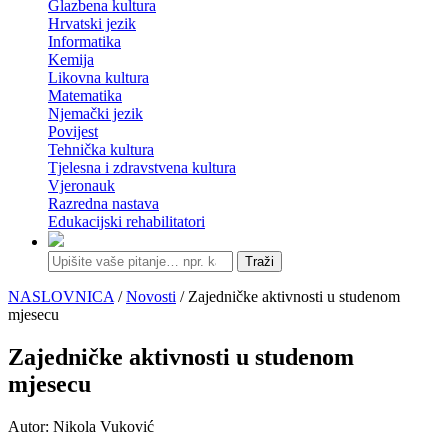
Glazbena kultura
Hrvatski jezik
Informatika
Kemija
Likovna kultura
Matematika
Njemački jezik
Povijest
Tehnička kultura
Tjelesna i zdravstvena kultura
Vjeronauk
Razredna nastava
Edukacijski rehabilitatori
Traži
NASLOVNICA
/
Novosti
/ Zajedničke aktivnosti u studenom
mjesecu
Zajedničke aktivnosti u studenom
mjesecu
Autor: Nikola Vuković