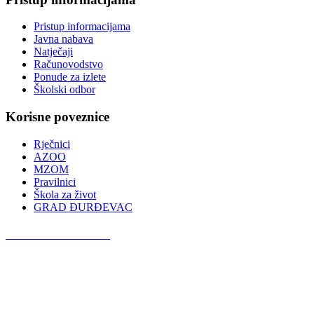
Pristup informacijama
Javna nabava
Natječaji
Računovodstvo
Ponude za izlete
Školski odbor
Korisne poveznice
Rječnici
AZOO
MZOM
Pravilnici
Škola za život
GRAD ĐURĐEVAC
Podcast OŠ Đurđevac
Red Button