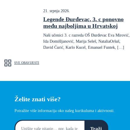
21. srpnja 2026.
Legende Đurđevac, 3. c ponovno
među najboljima u Hrvatskoj
Naši učenici 3. c razreda OŠ Đurđevac Eva Mirović,
Ida Domišljanović, Marija Seleš, NataliaOršuš,
David Ćurić, Karlo Kucel, Emanuel Funtek, […]
SVE OBAVIJESTI
Želite znati više?
Potražite više informacija oko našeg kurikuluma i aktivnosti.
Traži