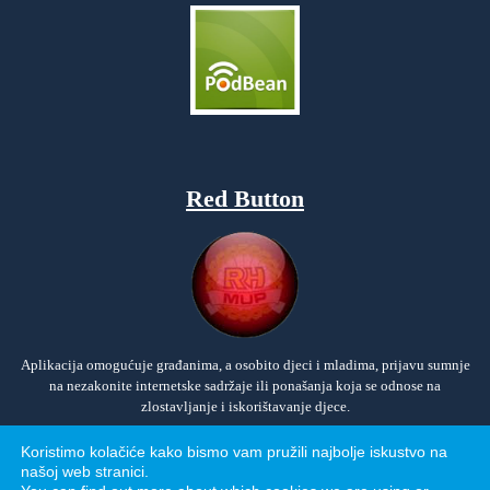
Red Button
Aplikacija omogućuje građanima, a osobito djeci i mladima, prijavu sumnje
na nezakonite internetske sadržaje ili ponašanja koja se odnose na
zlostavljanje i iskorištavanje djece.
Koristimo kolačiće kako bismo vam pružili najbolje iskustvo na
našoj web stranici.