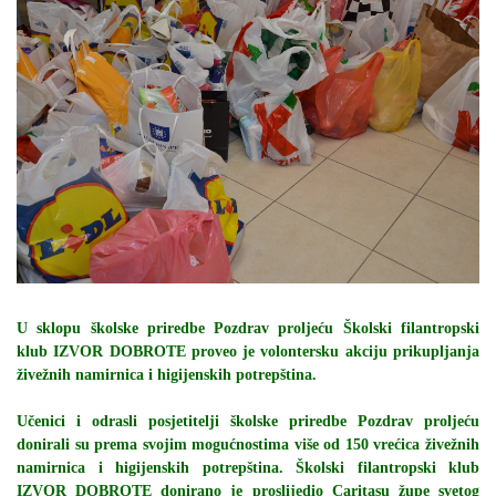
U sklopu školske priredbe Pozdrav proljeću Školski filantropski
klub IZVOR DOBROTE proveo je volontersku akciju prikupljanja
živežnih namirnica i higijenskih potrepština.
Učenici i odrasli posjetitelji školske priredbe Pozdrav proljeću
donirali su prema svojim mogućnostima više od 150 vrećica živežnih
namirnica i higijenskih potrepština. Školski filantropski klub
IZVOR DOBROTE donirano je proslijedio Caritasu župe svetog