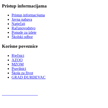
Pristup informacijama
Pristup informacijama
Javna nabava
Natječaji
Računovodstvo
Ponude za izlete
Školski odbor
Korisne poveznice
Rječnici
AZOO
MZOM
Pravilnici
Škola za život
GRAD ĐURĐEVAC
Podcast OŠ Đurđevac