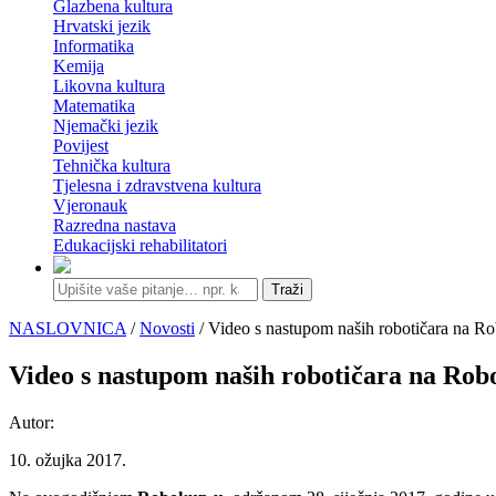
Glazbena kultura
Hrvatski jezik
Informatika
Kemija
Likovna kultura
Matematika
Njemački jezik
Povijest
Tehnička kultura
Tjelesna i zdravstvena kultura
Vjeronauk
Razredna nastava
Edukacijski rehabilitatori
Traži
NASLOVNICA
/
Novosti
/ Video s nastupom naših robotičara na R
Video s nastupom naših robotičara na Rob
Autor:
10. ožujka 2017.