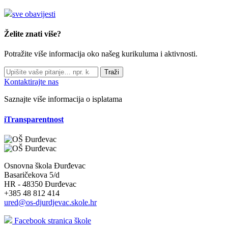
sve obavijesti
Želite znati više?
Potražite više informacija oko našeg kurikuluma i aktivnosti.
Traži
Kontaktirajte nas
Saznajte više informacija o isplatama
iTransparentnost
Osnovna škola Đurđevac
Basaričekova 5/d
HR - 48350 Đurđevac
+385 48 812 414
ured@os-djurdjevac.skole.hr
Facebook stranica škole