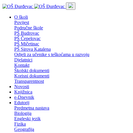
O školi
Povijest
Područne škole
PŠ Budrovac
PŠ Čepelovac
PŠ Mičetinac
PŠ Sirova Katalena
Odjeli za učenike s teškoćama u razvoju
Djelatnici
Kontakt
Školski dokumenti
Korisni dokumenti
Transparentnost
Novosti
Knjižnica
e-Dnevnik
Edutorij
Predmetna nastava
Biologija
Engleski jezik
Fizika
Geografija