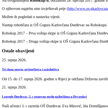
Na ovogodišnjem
Robokup-u
, održanom 28. siječnja 2017. godine u 
O njihovom uspjehu smo izvještavali prije (
http://www.os-gkarlovca
Možete ih pogledati u nastavku vijesti.
Nastup robotičara iz OŠ Grgura Karlovčana Đurđevac na Robokupu 
Robokup 2017 – Prva vožnja ekipe iz OŠ Grgura Karlovčana Đurđev
Robokup 2017 – Druga vožnja ekipe iz OŠ Grgura Karlovčana Đurđ
Ostale obavijesti
25. srpnja 2026.
Tri dana sporta, prijateljstva i zajedništva
Od 15. do 17. srpnja 2026. godine u Rijeci je održana Državna završn
21. srpnja 2026.
Legende Đurđevac, 3. c ponovno među najboljima u Hrvatskoj
Naši učenici 3. c razreda OŠ Đurđevac Eva Mirović, Ida Domišljanov