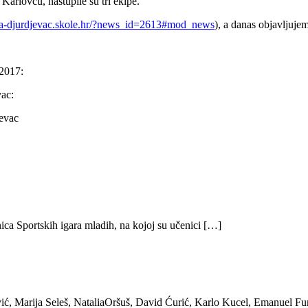
Karlovcu, nastupile su tri ekipe.
na-djurdjevac.skole.hr/?news_id=2613#mod_news
), a danas objavljujem
2017:
ac:
evac
ica Sportskih igara mladih, na kojoj su učenici […]
ić, Marija Seleš, NataliaOršuš, David Ćurić, Karlo Kucel, Emanuel Fu