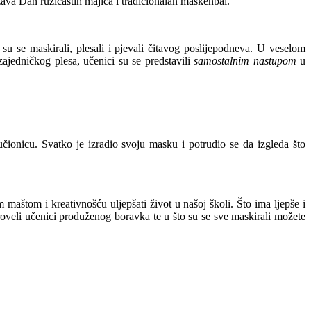
ežava Dan ružičastih majica i tradicionalan maskenbal.
su se maskirali, plesali i pjevali čitavog poslijepodneva. U veselom
zajedničkog plesa, učenici su se predstavili
samostalnim nastupom
u
čionicu. Svatko je izradio svoju masku i potrudio se da izgleda što
m maštom i kreativnošću uljepšati život u našoj školi. Što ima ljepše i
roveli učenici produženog boravka te u što su se sve maskirali možete