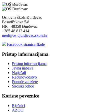
Osnovna škola Đurđevac
Basaričekova 5/d
HR - 48350 Đurđevac
+385 48 812 414
ured@os-djurdjevac.skole.hr
Facebook stranica škole
Pristup informacijama
Pristup informacijama
Javna nabava
Natječaji
Računovodstvo
Ponude za izlete
Školski odbor
Korisne poveznice
Rječnici
AZOO