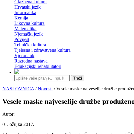
Glazbena kultura
Hrvatski jezik
Informatika
Kemija
Likovna kultura
Matematika
Njemački jezik
Povijest
Tehnička kultura
Tjelesna i zdravstvena kultura
Vjeronauk
Razredna nastava
Edukacijski rehabilitatori
Traži
NASLOVNICA
/
Novosti
/ Vesele maske najveselije družbe produž
Vesele maske najveselije družbe produžen
Autor:
01. ožujka 2017.