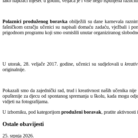
Iako najkraći mjesec u godini, veljača je i više nego ispunjena različi
Polaznici produženog boravka
obilježili su dane karnevala raznim
fašničkom ozračju učenici su napisali domaću zadaću, vježbali i pon
prigodnom programu koji smo osmislili unutar organiziranog slobodno
U utorak, 28. veljače 2017. godine, učenici su sudjelovali u
kreati
originalnije.
Pokazali smo da zajednički rad, trud i kreativnost naših učenika nije 
opuštenije za djecu od spontanog spremanja u školu, kada mogu odjenu
vidjeti na fotografijama.
U izborniku, pod kategorijom
produženi boravak
, pratite aktivnos
Ostale obavijesti
25. srpnja 2026.