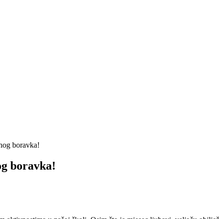
enog boravka!
og boravka!