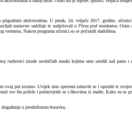
tim aktivnostima u našoj školi. Osim što je mjesec ljubavi, veljaču obilj
 prigodnim aktivnostima. U petak, 24. veljače 2017. godine, učenici 
avljali nastavne sadržaje te sudjelovali u
Plesu pod maskama
. Osim 
g vremena. Nakon programa učenici su se počastili slatkišima.
vnoj radionici
izrade neobičnih maski kojima smo uredili naš pano i u
ni ovaj put izostao. Uvijek smo spremni zabaviti se i opustiti te svojo
ti sve što požele i poistovjetiti se s likovima iz mašte. Kako su se p
ti i događanja u produženom boravku.