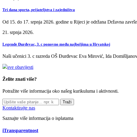
Tri dana sporta, prijateljstva i zajedništva
Od 15. do 17. srpnja 2026. godine u Rijeci je održana Državna završn
21. srpnja 2026.
Legende Đurđevac, 3. c ponovno među najboljima u Hrvatskoj
Naši učenici 3. c razreda OŠ Đurđevac Eva Mirović, Ida Domišljanov
sve obavijesti
Želite znati više?
Potražite više informacija oko našeg kurikuluma i aktivnosti.
Traži
Kontaktirajte nas
Saznajte više informacija o isplatama
iTransparentnost