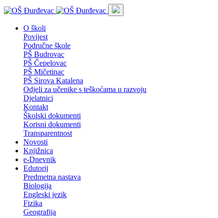
O školi
Povijest
Područne škole
PŠ Budrovac
PŠ Čepelovac
PŠ Mičetinac
PŠ Sirova Katalena
Odjeli za učenike s teškoćama u razvoju
Djelatnici
Kontakt
Školski dokumenti
Korisni dokumenti
Transparentnost
Novosti
Knjižnica
e-Dnevnik
Edutorij
Predmetna nastava
Biologija
Engleski jezik
Fizika
Geografija