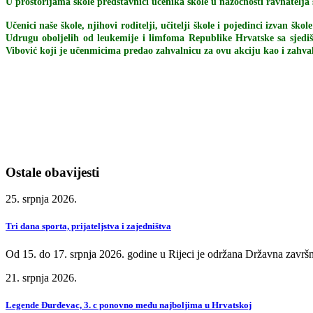
U prostorijama škole predstavnici učenika škole u nazočnosti ravnatelja
Učenici naše škole, njihovi roditelji, učitelji škole i pojedinci izvan 
Udrugu oboljelih od leukemije i limfoma Republike Hrvatske sa sjedišt
Vibović koji je učenmicima predao zahvalnicu za ovu akciju kao i zahva
Ostale obavijesti
25. srpnja 2026.
Tri dana sporta, prijateljstva i zajedništva
Od 15. do 17. srpnja 2026. godine u Rijeci je održana Državna završn
21. srpnja 2026.
Legende Đurđevac, 3. c ponovno među najboljima u Hrvatskoj