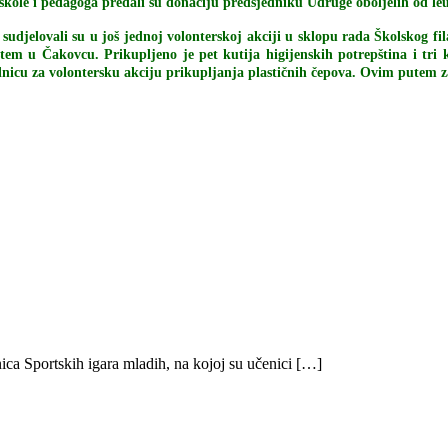
 škole i pedagoga predali su donaciju predsjedniku Udruge oboljelih od l
škole sudjelovali su u još jednoj volonterskoj akciji u sklopu rada Školsko
em u Čakovcu. Prikupljeno je pet kutija higijenskih potrepština i tri 
lnicu za volontersku akciju prikupljanja plastičnih čepova. Ovim putem za
ica Sportskih igara mladih, na kojoj su učenici […]