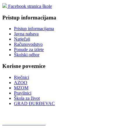
Facebook stranica škole
Pristup informacijama
Pristup informacijama
Javna nabava
Natječaji
Računovodstvo
Ponude za izlete
Školski odbor
Korisne poveznice
Rječnici
AZOO
MZOM
Pravilnici
Škola za život
GRAD ĐURĐEVAC
Podcast OŠ Đurđevac