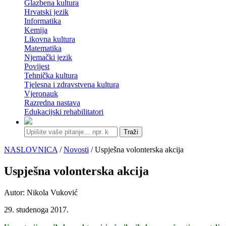
Glazbena kultura
Hrvatski jezik
Informatika
Kemija
Likovna kultura
Matematika
Njemački jezik
Povijest
Tehnička kultura
Tjelesna i zdravstvena kultura
Vjeronauk
Razredna nastava
Edukacijski rehabilitatori
Traži
NASLOVNICA
/
Novosti
/ Uspješna volonterska akcija
Uspješna volonterska akcija
Autor: Nikola Vuković
29. studenoga 2017.