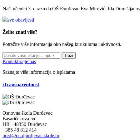
Naši učenici 3. c razreda OŠ Đurđevac Eva Mirović, Ida Domišljanov
sve obavijesti
Želite znati više?
Potražite više informacija oko našeg kurikuluma i aktivnosti.
Traži
Kontaktirajte nas
Saznajte više informacija o isplatama
iTransparentnost
Osnovna škola Đurđevac
Basaričekova 5/d
HR - 48350 Đurđevac
+385 48 812 414
ured@os-djurdjevac.skole.hr