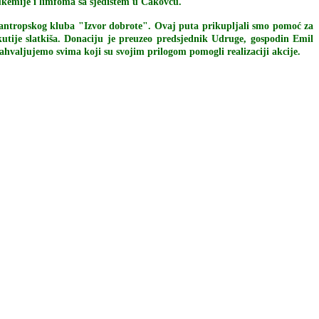
eukemije i limfoma sa sjedištem u Čakovcu.
g filantropskog kluba "Izvor dobrote". Ovaj puta prikupljali smo pomoć za
kutije slatkiša. Donaciju je preuzeo predsjednik Udruge, gospodin Emil
hvaljujemo svima koji su svojim prilogom pomogli realizaciji akcije.