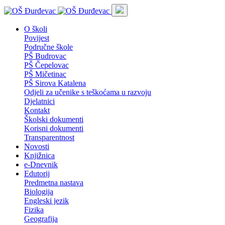
O školi
Povijest
Područne škole
PŠ Budrovac
PŠ Čepelovac
PŠ Mičetinac
PŠ Sirova Katalena
Odjeli za učenike s teškoćama u razvoju
Djelatnici
Kontakt
Školski dokumenti
Korisni dokumenti
Transparentnost
Novosti
Knjižnica
e-Dnevnik
Edutorij
Predmetna nastava
Biologija
Engleski jezik
Fizika
Geografija