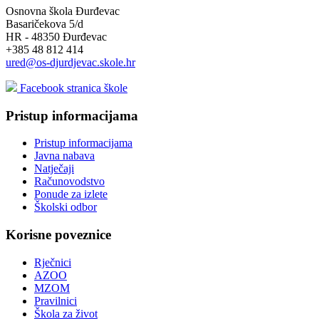
Osnovna škola Đurđevac
Basaričekova 5/d
HR - 48350 Đurđevac
+385 48 812 414
ured@os-djurdjevac.skole.hr
Facebook stranica škole
Pristup informacijama
Pristup informacijama
Javna nabava
Natječaji
Računovodstvo
Ponude za izlete
Školski odbor
Korisne poveznice
Rječnici
AZOO
MZOM
Pravilnici
Škola za život