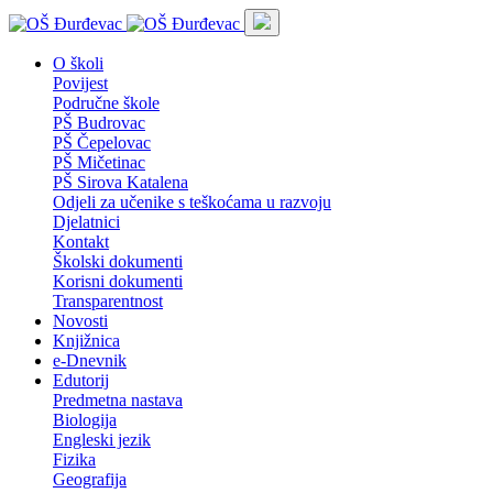
O školi
Povijest
Područne škole
PŠ Budrovac
PŠ Čepelovac
PŠ Mičetinac
PŠ Sirova Katalena
Odjeli za učenike s teškoćama u razvoju
Djelatnici
Kontakt
Školski dokumenti
Korisni dokumenti
Transparentnost
Novosti
Knjižnica
e-Dnevnik
Edutorij
Predmetna nastava
Biologija
Engleski jezik
Fizika
Geografija