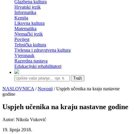
Glazbena kultura
Hrvatski jezik
Informatika
Kemija
Likovna kultura
Matematika
Njemački jezik
Povijest
Tehnička kultura
Tjelesna i zdravstvena kultura
Vjeronauk
Razredna nastava
Edukacijski rehabilitatori
Traži
NASLOVNICA
/
Novosti
/ Uspjeh učenika na kraju nastavne
godine
Uspjeh učenika na kraju nastavne godine
Autor: Nikola Vuković
19. lipnja 2018.