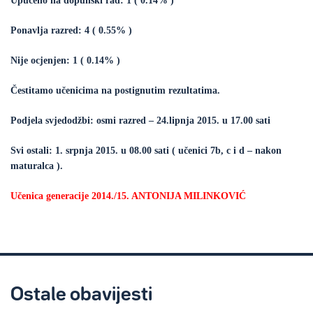
Upućeno na dopunski rad: 1 ( 0.14% )
Ponavlja razred: 4 ( 0.55% )
Nije ocjenjen: 1 ( 0.14% )
Čestitamo učenicima na postignutim rezultatima.
Podjela svjedodžbi: osmi razred – 24.lipnja 2015. u 17.00 sati
Svi ostali: 1. srpnja 2015. u 08.00 sati ( učenici 7b, c i d – nakon
maturalca ).
Učenica generacije 2014./15. ANTONIJA MILINKOVIĆ
Ostale obavijesti