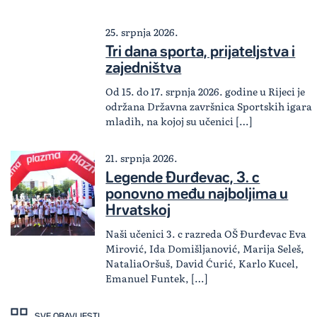
25. srpnja 2026.
Tri dana sporta, prijateljstva i
zajedništva
Od 15. do 17. srpnja 2026. godine u Rijeci je
održana Državna završnica Sportskih igara
mladih, na kojoj su učenici […]
21. srpnja 2026.
Legende Đurđevac, 3. c
ponovno među najboljima u
Hrvatskoj
Naši učenici 3. c razreda OŠ Đurđevac Eva
Mirović, Ida Domišljanović, Marija Seleš,
NataliaOršuš, David Ćurić, Karlo Kucel,
Emanuel Funtek, […]
SVE OBAVIJESTI