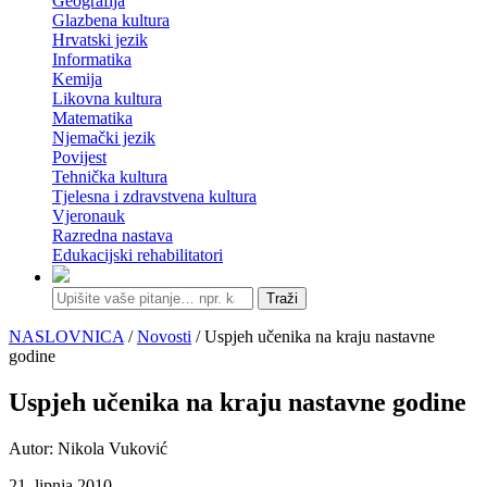
Geografija
Glazbena kultura
Hrvatski jezik
Informatika
Kemija
Likovna kultura
Matematika
Njemački jezik
Povijest
Tehnička kultura
Tjelesna i zdravstvena kultura
Vjeronauk
Razredna nastava
Edukacijski rehabilitatori
Traži
NASLOVNICA
/
Novosti
/ Uspjeh učenika na kraju nastavne
godine
Uspjeh učenika na kraju nastavne godine
Autor: Nikola Vuković
21. lipnja 2010.