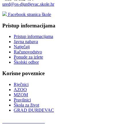
ured@os-djurdjevac.skole.hr
Facebook stranica škole
Pristup informacijama
Pristup informacijama
Javna nabava
Natječaji
Računovodstvo
Ponude za izlete
Školski odbor
Korisne poveznice
Rječnici
AZOO
MZOM
Pravilnici
Škola za život
GRAD ĐURĐEVAC
Podcast OŠ Đurđevac