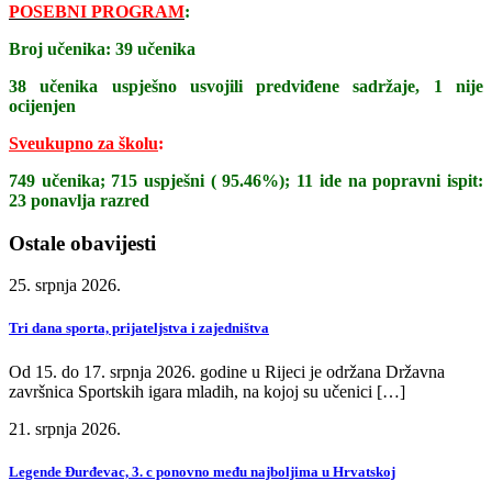
POSEBNI PROGRAM
:
Broj učenika: 39 učenika
38 učenika uspješno usvojili predviđene sadržaje, 1 nije
ocijenjen
Sveukupno za školu
:
749 učenika; 715 uspješni ( 95.46%); 11 ide na popravni ispit:
23 ponavlja razred
Ostale obavijesti
25. srpnja 2026.
Tri dana sporta, prijateljstva i zajedništva
Od 15. do 17. srpnja 2026. godine u Rijeci je održana Državna
završnica Sportskih igara mladih, na kojoj su učenici […]
21. srpnja 2026.
Legende Đurđevac, 3. c ponovno među najboljima u Hrvatskoj