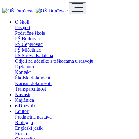
O školi
Povijest
Područne škole
PŠ Budrovac
PŠ Čepelovac
PŠ Mičetinac
PŠ Sirova Katalena
Odjeli za učenike s teškoćama u razvoju
Djelatnici
Kontakt
Školski dokumenti
Korisni dokumenti
Transparentnost
Novosti
Knjižnica
e-Dnevnik
Edutorij
Predmetna nastava
Biologija
Engleski jezik
Fizika