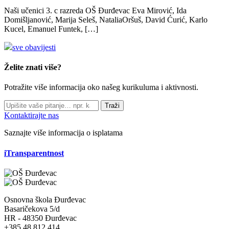
Naši učenici 3. c razreda OŠ Đurđevac Eva Mirović, Ida
Domišljanović, Marija Seleš, NataliaOršuš, David Ćurić, Karlo
Kucel, Emanuel Funtek, […]
sve obavijesti
Želite znati više?
Potražite više informacija oko našeg kurikuluma i aktivnosti.
Traži
Kontaktirajte nas
Saznajte više informacija o isplatama
iTransparentnost
Osnovna škola Đurđevac
Basaričekova 5/d
HR - 48350 Đurđevac
+385 48 812 414