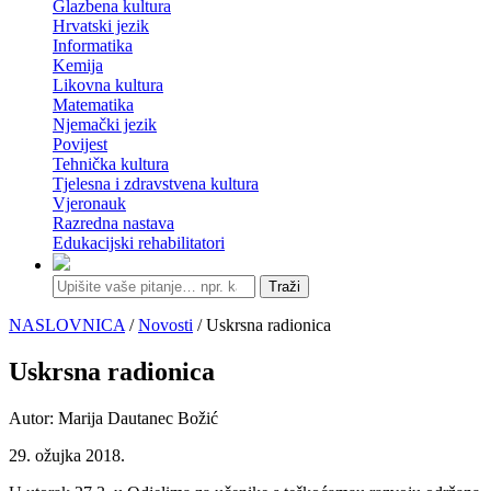
Glazbena kultura
Hrvatski jezik
Informatika
Kemija
Likovna kultura
Matematika
Njemački jezik
Povijest
Tehnička kultura
Tjelesna i zdravstvena kultura
Vjeronauk
Razredna nastava
Edukacijski rehabilitatori
Traži
NASLOVNICA
/
Novosti
/ Uskrsna radionica
Uskrsna radionica
Autor: Marija Dautanec Božić
29. ožujka 2018.