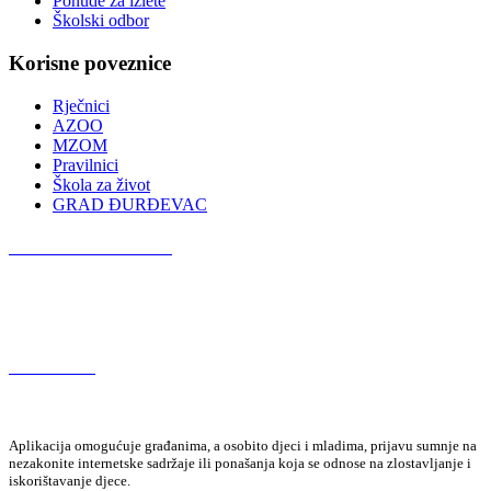
Ponude za izlete
Školski odbor
Korisne poveznice
Rječnici
AZOO
MZOM
Pravilnici
Škola za život
GRAD ĐURĐEVAC
Podcast OŠ Đurđevac
Red Button
Aplikacija omogućuje građanima, a osobito djeci i mladima, prijavu sumnje na
nezakonite internetske sadržaje ili ponašanja koja se odnose na zlostavljanje i
iskorištavanje djece.