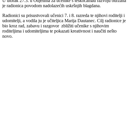
U utorak 27.3. u Odjelima za učenike s teškoćamau razvoju održana
je radionica povodom nadolazećih uskršnjih blagdana.
Radionici su prisustvovali učenici 7. i 8. razreda te njihovi roditelji i
udomitelji, a vodila ju je učiteljica Marija Dautanec. Cilj radionice je
bio kroz rad, zabavu i razgovor zbližiti učenike s njihovim
roditeljima i udomiteljima te pokazati kreativnost i naučiti nešto
novo.