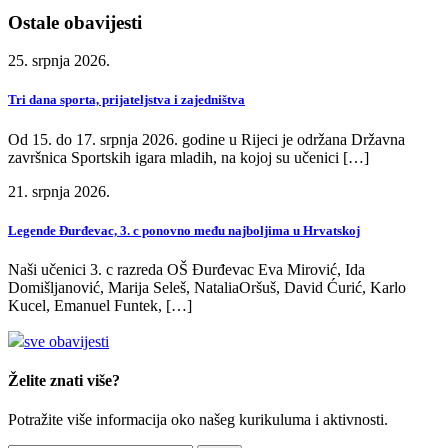
Ostale obavijesti
25. srpnja 2026.
Tri dana sporta, prijateljstva i zajedništva
Od 15. do 17. srpnja 2026. godine u Rijeci je održana Državna
završnica Sportskih igara mladih, na kojoj su učenici […]
21. srpnja 2026.
Legende Đurđevac, 3. c ponovno među najboljima u Hrvatskoj
Naši učenici 3. c razreda OŠ Đurđevac Eva Mirović, Ida
Domišljanović, Marija Seleš, NataliaOršuš, David Ćurić, Karlo
Kucel, Emanuel Funtek, […]
sve obavijesti
Želite znati više?
Potražite više informacija oko našeg kurikuluma i aktivnosti.