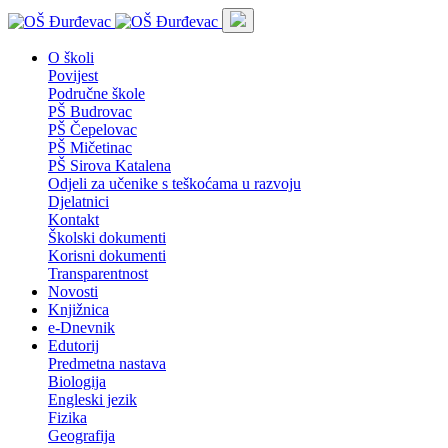
O školi
Povijest
Područne škole
PŠ Budrovac
PŠ Čepelovac
PŠ Mičetinac
PŠ Sirova Katalena
Odjeli za učenike s teškoćama u razvoju
Djelatnici
Kontakt
Školski dokumenti
Korisni dokumenti
Transparentnost
Novosti
Knjižnica
e-Dnevnik
Edutorij
Predmetna nastava
Biologija
Engleski jezik
Fizika
Geografija